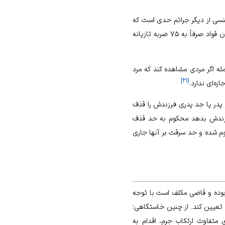
نسی از دیگر جرائم حدی است که
مجازات مرد و زن در آن متفاوت است، مجازات مرد قواد ۷۵ ضربه تازیانه، تراشیدن موی سر و تبعید است؛ اما زن قواد صرفاً به ۷۵ ضربه تازیانه
له اگر مردی مشاهده کند که مرد
]
۲۱
[
زه‌ای ندارد.
 پدر یا جد پدری فرزندش را قذف
 فرزندش بدهد محکوم به حد قذف
وم شده و حد سرقت بر آنها جاری
بوده و قاضی مکلف است با توجه
 تعیین کند. از چنین خاستگاهی؛
متفاوت ارتکاب جرم، اقدام به