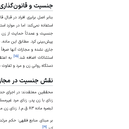
جنسیت و قانون‌گذاری
بنابر اصل برابری افراد در قبال 
استفاده نمی‌کند؛ اما در موارد ا
پیش‌بینی کرد. مطابق این ماده، 
جاری نشده و مجازات آنها صرفاً 
]
۱۵
[
استثنائات اضافه شد.
به اعتقا
دستگاه روانی زن و مرد و تفاوت ب
نقش جنسیت در مجاز
محققین معتقدند؛ در اجرای حدود 
زنای با زن پدر، زنای مرد غیرمس
تبصره ماده ۸۳ ق.م.ا. زنای زن محصنه با نابالغ موجب حد تازیانه است؛ اما اگر مرد محصنی با دختر نابالغی زنا کند، مجازاتش اعدام است.
بر مبنای منابع فقهی؛ حکم مرتد
]
۱۹
[
کند.