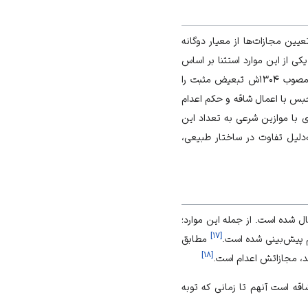
عیین مجازات‌ها از معیار دوگانه
کی از این موارد استثنا بر اساس
جنسیت و عمدتاً حمایت از زن است. مقررات کیفری ایران در مقوله مجازات‌ها، اولین بار در ماده ۴۶ ق.م.ع. مصوب ۱۳۰۴ش تبعیض مثبت را
حبس با اعمال شاقه و حکم اعدام
ی با موازین شرعی به تعداد این
دلیل تفاوت در ساختار طبیعی،
ل شده است. از جمله این موارد؛
]
۱۷
[
ام پیش‌بینی شده است.
مطابق
]
۱۸
[
قه است آنهم تا زمانی که توبه