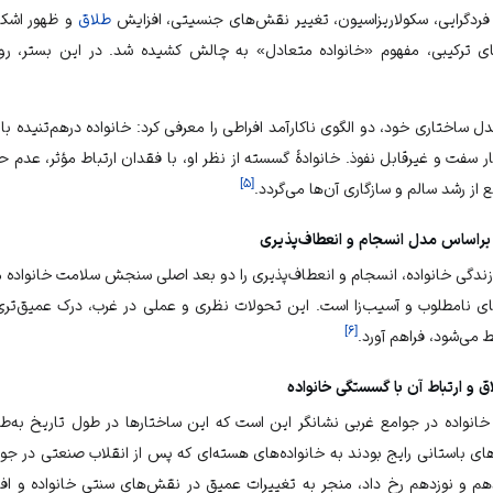
 فردگرایی، سکولاریزاسیون، تغییر نقش‌های جنسیتی، افزایش
طلاق
و ظهور اشکال
‌های ترکیبی، مفهوم «خانواده متعادل» به چالش کشیده شد. در این بستر، روا
مینوچین (۱۹۷۴م) در مدل ساختاری خود، دو الگوی ناکارآمد افراطی را معرفی کرد: خانواده درهم‌ت
ار سفت و غیرقابل نفوذ. خانوادهٔ گسسته از نظر او، با فقدان ارتباط مؤثر، عدم
]
۵
[
 رشد سالم و سازگاری آن‌ها می‌گردد.
ندگی خانواده، انسجام و انعطاف‌پذیری را دو بعد اصلی سنجش سلامت خانواده 
ی نامطلوب و آسیب‌زا است. این تحولات نظری و عملی در غرب، درک عمیق‌تری
]
۶
[
 می‌شود، فراهم آورد.
انواده در جوامع غربی نشانگر این است که این ساختارها در طول تاریخ به‌طو
های باستانی رایج بودند به خانواده‌های هسته‌ای که پس از انقلاب صنعتی در جو
م و نوزدهم رخ داد، منجر به تغییرات عمیق در نقش‌های سنتی خانواده و اف