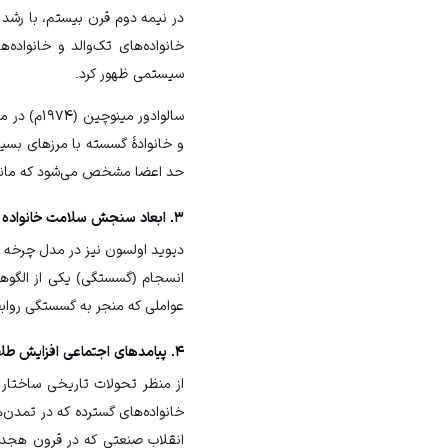
در نیمه دوم قرن بیستم، با رشد
خانواده‌های تک‌والد و خانواده
سیستمی ظهور کرد.
سالوادور 
و خانوادهٔ گسسته با مرزهای بسی
حد اعضا مشخص می‌شود که مانع از
۳. ابعاد سنجش سلامت خانواده براساس مدل انسجام و انعطاف‌پذیری
دیوید اولسون نیز در مدل چرخه ز
انسجام (گسستگی) یکی از الگوها
عواملی که منجر به گسستگی روابط
۴. پیامدهای اجتماعی افزایش طلاق و ارتباط آن با گسستگی خانواده
از منظر تحولات تاریخی ساختار خ
خانواده‌های گسترده که در تمدن‌
انقلاب صنعتی که در قرون هجده