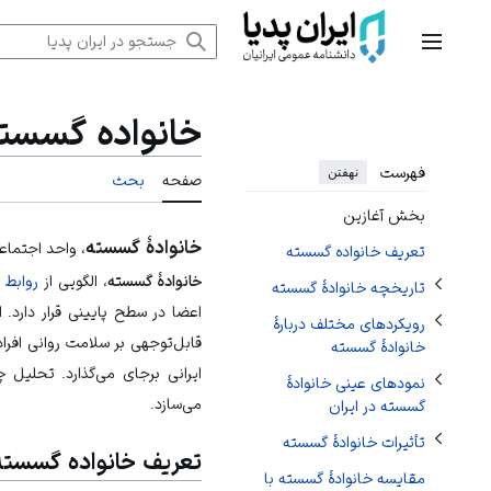
رش
تغییر وضعیت زیربخش‌های رویکردهای مختلف دربارهٔ خانوادهٔ گسسته
ه
منوی اصلی
تغییر وضعیت زیربخش‌های تاریخچه خانوادهٔ گسسته
حتوا
تغییر وضعیت زیربخش‌های نمودهای عینی خانوادهٔ گسسته در ایران
خانواده گسست
فهرست
نهفتن
صفحه
بحث
بخش آغازین
تغییر وضعیت زیربخش‌های تأثیرات خانوادهٔ گسسته
خانوادهٔ گسسته
، واحد اجتما
تعریف خانواده گسسته
خانوادهٔ گسسته
، الگویی از
روابط 
تاریخچه خانوادهٔ گسسته
اعضا در سطح پایینی قرار دارد. 
رویکردهای مختلف دربارهٔ
قابل‌توجهی بر سلامت روانی افر
خانوادهٔ گسسته
ایرانی برجای می‌گذارد. تحلیل چ
نمودهای عینی خانوادهٔ
می‌سازد.
گسسته در ایران
تأثیرات خانوادهٔ گسسته
تعریف خانواده گسسته
مقایسه خانوادهٔ گسسته با