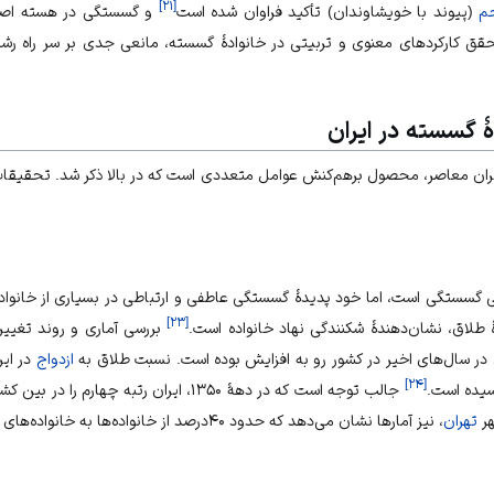
]
۲۱
[
حم
(پیوند با خویشاوندان) تأکید فراوان شده است
و گسستگی در هسته اصلی
قق کارکردهای معنوی و تربیتی در خانوادهٔ گسسته، مانعی جدی بر سر راه ر
ٔ گسسته در ایران
ایران معاصر، محصول برهم‌کنش عوامل متعددی است که در بالا ذکر شد. تحقیقات ا
گسستگی است، اما خود پدیدهٔ گسستگی عاطفی و ارتباطی در بسیاری از خانواده‌
]
۲۳
[
ٔ طلاق، نشان‌دهندهٔ شکنندگی نهاد خانواده است.
بررسی آماری و روند تغییر
 در سال‌های اخیر در کشور رو به افزایش بوده است. نسبت طلاق به
ازدواج
]
۲۴
[
جالب توجه است که در دههٔ ۱۳۵۰، ایران رتبه چه
ر
تهران
، نیز آمارها نشان می‌دهد که حدود ۴۰درصد از خانواده‌ها به خانواده‌های گسسته تبدیل شده‌اند.