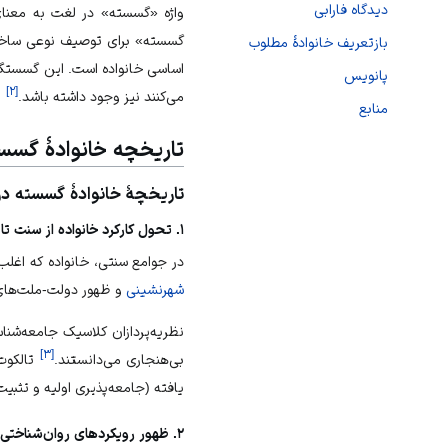
دیدگاه فارابی
واژه «گسسته» در لغت به معنای
گسسته» برای توصیف نوعی ساختار 
بازتعریف خانوادهٔ مطلوب
اساسی خانواده است. این گسستگی
پانویس
]
۲
[
می‌کنند نیز وجود داشته باشد.
منابع
تاریخچه خانوادهٔ گسس
تاریخچهٔ خانوادهٔ گسسته د
۱. تحول کارکرد خانواده از سنت تا مدرنیته
در جوامع سنتی، خانواده که اغل
شهرنشینی
و ظهور دولت-ملت‌های 
نظریه‌پردازان کلاسیک جامعه‌شنا
]
۳
[
بی‌هنجاری می‌دانستند.
تالکوت 
یافته (جامعه‌پذیری اولیه و تثب
۲. ظهور رویکردهای روان‌شناختی در مفهوم خانواده گسسته