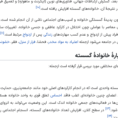
د، گسترش ارتباطات جهانی، فناوری‌های نوین (اینترنت و ماهواره) و تعمیق فردگر
]
۱۰
[
 نتیجهٔ آن، خانواده‌های گسسته افزایش یافته است.
ون پدیدهٔ گسستگی خانواده و آسیب‌های اجتماعی ناشی از آن انجام شده است.
ن معاصر با عواملی چون اختلال در کارکرد عاطفی و جنسی خانواده، تغییرات س
]
۱۱
[
فراد پیش از ازدواج و عدم کسب مهارت‌های
زندگی
پس از
ازدواج
مرتبط است.
ا
در جامعه می‌شود ازجمله
اعتیاد به مواد مخدر
، فحشا،
فرار از منزل
، فقر،
خشونت 
هٔ خانوادهٔ گسسته
های مختلفی مورد بررسی قرار گرفته است ازجمله:
گسسته واحدی است که در انجام کارکردهای اصلی خود مانند جامعه‌پذیری، حمایت 
 اعضای چنین خانواده‌ای اغلب فاقد
احساس
تعلق قوی به واحد خانواده هستن
‌ها در فعالیت‌های جمعی خانواده اندک است. این وضعیت می‌تواند به انزوای
]
۱۳
[
شود.
در سطح کلان، افزایش تعداد خانواده‌های گسسته، انسجام اجتماعی را ت
]
۱۴
[
دد.