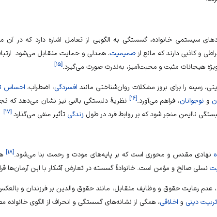
کردهای سیستمی خانواده، گسستگی به الگویی از تعامل اشاره دارد که در آن
اطی و کاذبی دارند که مانع از
صمیمیت
، همدلی و حمایت متقابل می‌شود. ارتبا
]
۱۵
[
یژه هیجانات مثبت و محبت‌آمیز، به‌ندرت صورت می‌گیرد.
، زمینه را برای بروز مشکلات روان‌شناختی مانند
افسردگی
،
اضطراب
،
احساس تن
]
۱۶
[
ن
و
نوجوانان
، فراهم می‌آورد.
نظریهٔ دلبستگی بالبی نیز نشان می‌دهد که تجا
]
۱۷
[
بستگی ناایمن منجر شود که بر روابط فرد در طول
زندگی
تأثیر منفی می‌گذارد.
]
۱۸
[
ه
نهادی مقدس و محوری است که بر پایه‌های مودت و رحمت بنا می‌شود.
هد
یت
نسلی صالح و مؤمن است. خانوادهٔ گسسته در تعارض آشکار با این آرمان‌ها قرار 
عدم رعایت حقوق و وظایف متقابل، مانند حقوق والدین بر فرزندان و بالعک
ربیت دینی
و
اخلاقی
، همگی از نشانه‌های گسستگی و انحراف از الگوی خانواده م