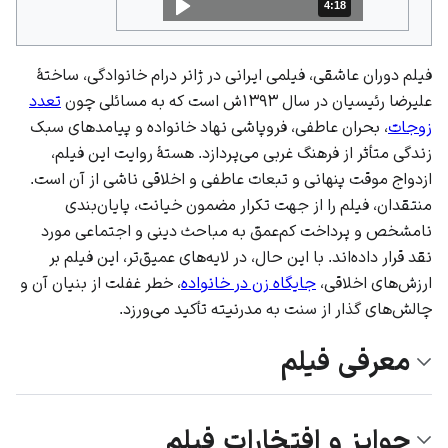
4:18
مدت: 4 دقیقه و 18 ثانیه
فیلم دوران عاشقی، فیلمی ایرانی در ژانر درام خانوادگی، ساختهٔ
علیرضا رئیسیان
در سال ۱۳۹۳ش است که به مسائلی چون
تعدد
زوجات
، بحران عاطفی، فروپاشی
نهاد خانواده
و پیامدهای
سبک
زندگی
متأثر از
فرهنگ غربی
می‌پردازد. هستهٔ روایت این فیلم،
ازدواج موقت پنهانی و تبعات عاطفی و اخلاقی ناشی از آن است.
منتقدان، فیلم را از جهت تکرار مضمون
خیانت
، پایان‌بندی
نامشخص و پرداخت کم‌عمق به مباحث دینی و اجتماعی مورد
نقد قرار داده‌اند. با این حال، در لایه‌های عمیق‌تر، این فیلم بر
ارزش‌های اخلاقی
،
جایگاه زن در خانواده
، خطر غفلت از بنیان آن و
چالش‌های
گذار از سنت به مدرنیته
تأکید می‌ورزد.
معرفی فیلم
جوایز و افتخارات فیلم