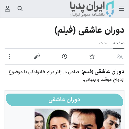
جستجو
منوی
دوران عاشقی (فیلم)
صفحه
بحث
زبان
پیگیری
نمایش تاریخچه
نمایش مبدأ
بیشت
دوران عاشقی
(فیلم)
؛ فیلمی در ژانر درام خانوادگی با موضوع
ازدواج موقت و پنهانی.
دوران عاشقی