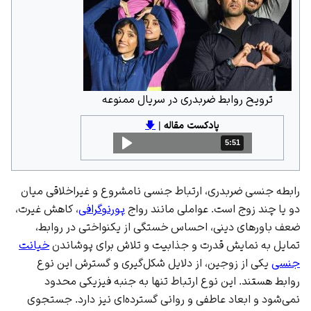
ترویح روابط ضربدری در سریال ممنوعه
پادکست مقاله
|
🡇
5:51
مدت: 5 دقیقه و 51 ثانیه
رابطه جنسی ضربدری، ارتباط جنسی نامشروع و غیراخلاقی میان
دو یا چند زوج است. عواملی مانند رواج
پورنوگرافی
، کاهش غیرت،
ضعف باورهای دینی، احساس خستگی از یکنواختی در روابط،
تمایل به نمایش قدرت و جذابیت و تلاش برای پوشاندن
خیانت
جنسی
یکی از زوجین، از دلایل شکل‌گیری و گسترش این نوع
روابط هستند. این نوع ارتباط تنها به جنبه فیزیکی محدود
نمی‌شود و ابعاد عاطفی و روانی گسترده‌ای نیز دارد. جستجوی