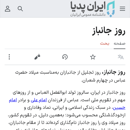
جستجو
منوی
روز جانباز
صفحه
بحث
زبان
پیگیری
نمایش تاریخچه
نمایش مبدأ
بیشت
روز جانباز،
روز تجلیل از جانبازان به‌مناسبت میلاد حضرت
عباس در چهارم شعبان.
روز جانباز در ایران، سالروز تولد ابوالفضل العباس و از روزهای
مهم در تقویم ملی است. عباس از فرزندان
امام علی
و برادر
امام
حسین
، در سبک زندگی اسلامی و ایرانی، نماد وفاداری و
ازخودگذشتگی محسوب می‌شود؛ به‌همین دلیل، در تقویم کشور،
روز میلاد وی را روز جانباز نام‌گذاری کرده‌اند تا از مقام جانبازان،
به‌ویژ جانبازان دفاع مقدس، به‌عنوان نماد‌های جانبازی برای