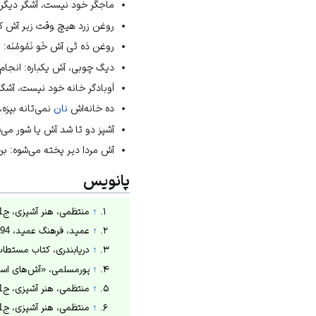
ماجگَر خود نیست، آشگر دیگرا
روغن زرد هیچ وقت زیر آش کت
روغن دَه تَی آش خَو نَمُومُنَ
دیگ چوبی، آش یکباره: انجام
اَوبادگر خانه خود نیست، آشگر
ده خانه‌اش
نان
نمی‌تانه بپزه،
آشپز دو تا شد آش یا شور می‌
آش مردا دیر پخته می‌شوه: بر
پانویس
↑
منتظمی، هنر آشپزی، ج1، 1376ش، ص۵۹۹.
↑
عمید، فرهنگ عمید، 1394ش، ذیل واژه ترخوانه.
↑
دریابندری، کتاب مستطاب آشپزی از
↑
پورمسلمی، «آش‌های استان مرکز
↑
منتظمی، هنر آشپزی، ج1، 1376ش، ص604.
↑
منتظمی، هنر آشپزی، ج1، 1376ش، ص605.