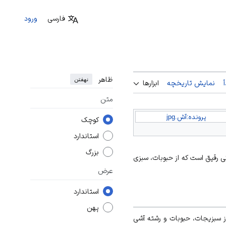
فارسی
ورود
ظاهر
نهفتن
نمایش تاریخچه
ابزارها
متن
پرونده:آش.jpg
کوچک
استاندارد
بزرگ
کی رقیق است که از حبوبات، سبزی
عرض
استاندارد
پهن
ز سبزیجات، حبوبات و رشته آشی