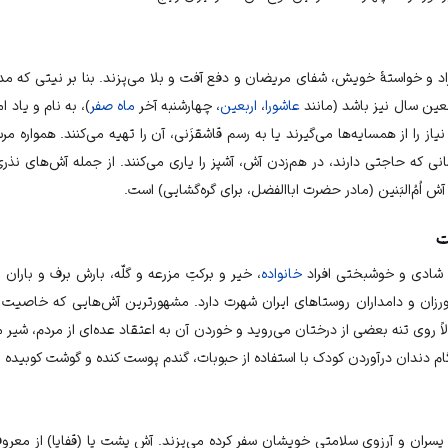
راد و خواستهٔ خویش، شفای مریضان و دفع آفت و بلا می‌پزند. بنا بر نیتی که م
معین سال نیز باشد (مانند
عاشورا
،
اربعین
، چهارشنبه آخر
ماه صفر
)، به نام و یاد ام
نیاز را از همسایه‌ها می‌گیرند یا به رسم قاشقزَنی، آن را تهیه می‌کنند. همواره
انی که حاجتی دارند، در هم‌زدن آش، آشپز را یاری می‌کنند. از جمله آش‌های ن
 اُمُ‌البَنین (مادر
حضرت اباالفضل
، برای گره‌گشایی) است.
ت
، شادی و خوشبختی افراد
خانواده
، خیر و برکتِ مزرعه و گلّه، بارش برف و بارا
رزان و دامداران روستاهای
ایران
شهرت دارد. مشهورترین آش‌هایی که خاصیت در
ً روی تنه بعضی از درختان می‌روید و خوردن آن به اعتقاد عده‌ای از مردم، شیر ما
گام دندان درآوردن کودک با استفاده از حبوبات، گندم پوست کنده و گوشت کوبیده م
پسران و آرزوی سلامتی خویشان سفر کرده می‌پزند. آش پشت پا (قفاپا) از معرو