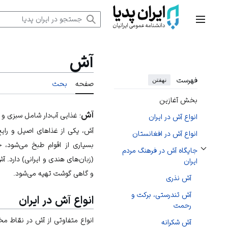
رش
ه
منوی اصلی
حتوا
آش
فهرست
نهفتن
صفحه
بحث
بخش آغازین
آش
؛ غذایی آب‌دار شامل سبزی و 
انواع آش در ایران
آش، یکی از غذاهای اصیل و رای
انواع آش در افغانستان
بسیاری از اقوام طبخ می‌شود، 
جایگاه آش در فرهنگ مردم
تغییر وضعیت زیربخش‌های جایگاه آش در فرهنگ مردم ایران
(زبان‌های هندی و ایرانی) دارد. 
ایران
و گاهی گوشت تهیه می‌شود.
آش نذری
آش تندرستی، برکت و
انواع آش در ایران
رحمت
انواع متفاوتی از آش در نقاط م
آش شکرانه