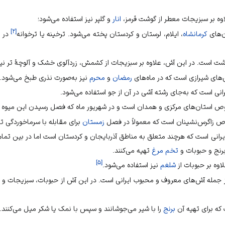
وه بر سبزیجات معطر از گوشت قرمز،
انار
و گلپر نیز استفاده می‌شود؛
]
۲
[
ن‌های
کرمانشاه
،
ایلام
،
لرستان
و
کردستان
پخته می‌شود. ترخینه یا ترخوانه
در و
شت
است. در این آش، علاوه بر سبزیجات از
کشمش
، زردآلوی خشک و آلوچهٔ تر نیز
ش‌های شیرازی است که در ماه‌های
رمضان
و
محرم
نیز به‌صورت نذری طبخ می‌شود.
انی است که به‌جای رشته آشی در آن از جو استفاده می‌شود.
ص استان‌های مرکزی و
همدان
است و در
شهریور
ماه که فصل رسیدن این میوه 
ص زاگرس‌نشینان است که معمولاً در فصل
زمستان
برای مقابله با سرماخوردگی ت
ایرانی است که هرچند متعلق به مناطق
آذربایجان
و
کردستان
است اما در بین تمام 
برنج و حبوبات و
تخم مرغ
تهیه می‌کنند.
]
۵
[
اوه بر حبوبات از
شلغم
نیز استفاده می‌شود.
 از جمله آش‌های معروف و محبوب ایرانی است. در این آش از حبوبات، سبزیجات
که برای تهیه آن
برنج
را با شیر می‌جوشانند و سپس با نمک یا شکر میل می‌کنند.