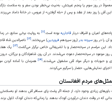
مولاً در روز سوم یا پنجم غیبتش، به‌نیت بی‌خطر بودن سفر و به سلامت بازگشت
ین آش را روز بعد از عقد و پس از «بله گرفتن» از عروس، در خانهٔ داماد می‌پزند.
]
۱۱
[
‌های اعیان و اشراف دربار
قاجاریه
بوده است.
به روایت برخی منابع، در زم
]
۱۲
[
آن را در روز
سیزده بدر
(روز سیزدهم
فروردین
) می‌پختند.
]
۱۳
[
د. این مراسم در سرخه‌حصار و با تشریفاتی خاص برگزار می‌گشت.
یک هفته 
ای روز موعود در سرخه‌حصار دعوت می‌شدند. در آن روز، شاهزادگان و بزرگان، درو
]
۱۴
[
بزی و حبوبات و دیگر مواد آش مشغول می‌شدند.
همزمان با آماده کردن مو
ا اجرای نمایش‌هایی، حضار را سرگرم می‌کردند.
لمثل‌های مردم افغانستان
باورهای زیادی وجود دارد، از جمله اگر پشت پای مسافر آش بدهند او به‌سلامتی ا
انی که در وقت دندان درآوردن کودک بدهند یا زمانی‌که دندان کودک تاول بزند.