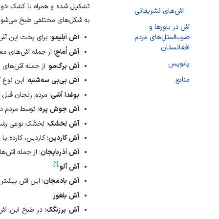
تشکیل شده و همراه با کشک خورده
آش‌های تشریفاتی
به شکل‌های مختلفی طبخ می‌شود و
آش در باورها و
آش آبلیمو
؛ برای پخت این آش 
ضرب‌المثل‌های مردم
افغانستان
آش اُماج
؛ از جمله آش‌های م
پانویس
آش برگ‌مو
؛ از جمله آش‌های
منابع
آش بی‌بی سه‌شنبه
؛ این نوع
بوغدا آشی
؛ مردم
زنجان
قبل ا
آش جوش پره
؛ توسط مردم د
آش لِخشَک
؛ لِخشَک نوعی رش
آش کاردین
؛ کاردین، کارده ی
آش آذربایجان
؛ از جمله آش‌ه
]
۱
[
آش آلو
؛
آش بادمجان
؛ این آش بیشتر 
آش بلغور
؛
آش برزنگک
؛ در طبخ این آش