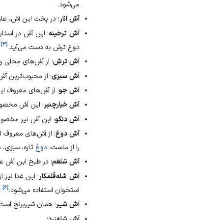
می‌شود.
آش انار
؛ در پخت این آش، علا
آش ترخینه
؛ این آش در استا
]
۳
[
دوغ ترش به دست می‌آید.
آش ترش
؛ از آش‌های محلی
ر
آش سبزی
؛ از محبوب‌ترین آ
آش جو
؛ از آش‌های معروف ایر
آش خیارچنبر
؛ این آش مخصو
آش دنگو
؛ این آش نیز مخصو
آش دوغ
؛ از آش‌های معروف 
را از
ماست
،
دوغ
تازه، سبزی، 
آش شلغم
؛ در طبخ این آش عل
آش شله‌قلمکار
؛ این غذا نیز
]
۶
[
استخوان استفاده می‌شود.
آش شیر
؛ همان شیربرنج است 
آش شله‌زرد
؛