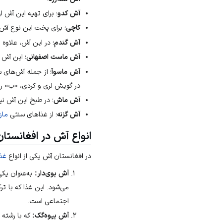
آش کدو
؛ برای تهیه این آش ا
کاچی
؛ برای پخت این نوع آش 
آش گندم
؛ در این آش، علاوه 
آش ماست اصفهانی
؛ این آش 
آش ماسوآ
؛ از جمله آش‌های 
در گویش لری و کردی، «ب» را «
آش ماش
؛ در طبخ این آش نی
آش گزنه
؛ از غذاهای سنتی
ماز
انواع آش در افغانستان
در افغانستان آش یکی از انواع
غذ
آش بوی‌دار:
به‌عنوان یکی
می‌شود. این غذا که با 
اجتماعی است.
آش بیوه‌گک:
که با رشته 