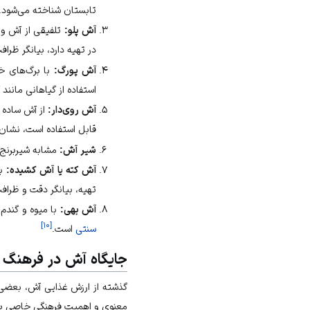
تابستان
شناخته می‌شود. 
آش پلو:
تلفیقی از آش و
در تهیه دارد، بیانگر ظرا
آش پورگ:
با برگ‌های خم
استفاده از گیاهانی مانن
آش روی‌دار:
از آش ساده 
قابل استفاده است، نشان‌
شیر آش:
مشابه شیربرنج ا
آش کته یا آش کشیده:
به
تهیه، بیانگر دقت و ظرا
آش بهی:
با میوه و
گندم
ت
]
۱۰
[
سنتی
است.
جایگاه آش در فرهنگ م
گذشته از ارزش غذایی آش، بعضی از
معنوی و اهمیت فرهنگی خاصی برخو