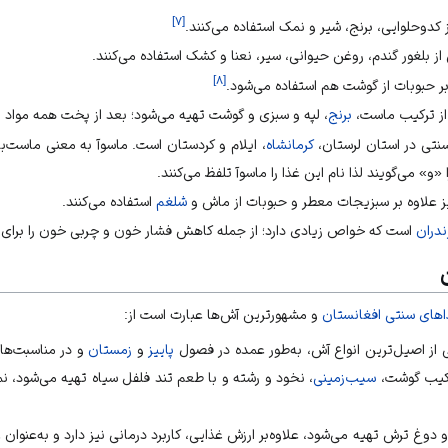
]
۷
[
ز کدوحلوایی، برنج، شیر و نمک استفاده می‌کنند.
از بلغور
گندم
، روغن حیوانی، سیر، نعنا و کشک استفاده می‌کنند.
]
۸
[
بر حبوبات از گوشت هم استفاده می‌شود.
از ترکیب
ماست
،
برنج
، لپه و سبزی و گوشت تهیه می‌شود؛ بعد از پخت همه مواد ب
سنتی در استان
لرستان
،
کرمانشاه
،
ایلام
و
کردستان
است. ماسوآ به معنی ماست‌با
و» می‌گویند لذا نام این غذا را ماسوآ تلفظ می‌کنند.
ز علاوه بر سبزیجات معطر و حبوبات از ماش و
شلغم
استفاده می‌کنند.
ندران
است که خواص زیادی دارد؛ از جمله کاهش فشار خون و چربی خون را برای آن 
اهای سنتی افغانستان
و مشهورترین آش‌ها عبارت است از:
 از اصیل‌ترین انواع آش، به‌طور عمده در فصول
پاییز
و
زمستان
و در مناسبت‌ها
ترکیب گوشت،
سیب‌زمینی
، نخود و رشته و با طعم تند
فلفل سیاه
تهیه می‌شود، نم
و دوغ ترش تهیه می‌شود، علاوه‌بر ارزش غذایی، کاربرد درمانی نیز دارد و به‌عنو