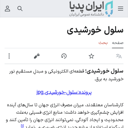
جستجو
منوی
سلول خورشیدی
صفحه
بحث
زبان
پیگیری
نمایش تاریخچه
نمایش مبدأ
بیشت
سلول خورشیدی؛
قطعه‌ای الکترونیکی و مبدلِ مستقیمِ نور
خورشید به برق.
پرونده:سلول-خورشیدی.jpg
کارشناسان معتقدند،
میزان مصرف
انرژی جهان تا سال‌های آینده
افزایش چشم‌گیری خواهد داشت؛ منابع انرژی فسیلی به‌علت
محدودیت و ایجاد آلودگی، نمی‌توانند انرژی جهان را تأمین کنند و
]
۱
[
این‌گونه استفاده از منابع جدیدِ انرژی، ضروری می‌نماید.