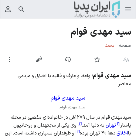
جستجو
منوی
سید مهدی قوام
صفحه
بحث
زبان
پیگیری
نمایش تاریخچه
نمایش مبدأ
بیشت
سید مهدی قوام
؛ واعظ و عارف و فقیه با اخلاق و مردمی
معاصر.
سید مهدی قوام
سید مهدی قوام
سیدمهدی قوام در سال ۱۲۷۹ش در خانواده‌ای مذهبی در محله
]
۲
[
]
۱
[
پامنار
تهران
به دنیا آمد.
وی یکی از مجتهدان و روحانیون
]
۳
[
با
اخلاق
دههٔ ۴۰ تهران بوده
و طرفداران بسیاری داشته است. این