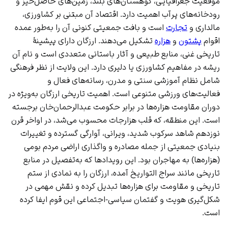
موقعیت جغرافیایی، کوهستان‌های بلند، زمین‌های حاصل‌خیز و
رودخانه‌های پرآب اهمیت دارد. اقتصاد آن مبتنی بر
کشاورزی
،
مالداری و
تجارت
است و بافت جمعیتی کنونی آن را به‌طور عمده
اقوام
پشتون
و
هزاره
تشکیل می‌دهند. ارزگان دارای پیشینهٔ
تاریخی غنی، منابع طبیعی و آثار باستانی متعددی است و نام آن
ریشه در مفاهیم کشاورزی یا دلیری دارد. این ولایت از نظر فرهنگی
شامل نظام آموزشی سنتی و مدرن، رسانه‌های فعال و
فعالیت‌های ورزشی متنوعی است. اهمیت تاریخی ارزگان به‌ویژه در
دوران
مقاومت هزاره‌ها
در برابر حکومت عبدالرحمان‌خان برجسته
است. این منطقه، که قلب هزارجات محسوب می‌شد، در اواخر قرن
نوزدهم شاهد سرکوب شدید، ویرانی، آوارگی گسترده و تغییرات
بنیادی جمعیتی از جمله مصادره و واگذاری اراضی مردم بومی
(هزاره‌ها) به مهاجران بود. این رویدادها که به‌تفصیل در منابع
تاریخی مانند
سراج التواریخ
آمده، ارزگان را به نمادی از ستم
تاریخی و مقاومت برای هزاره‌ها تبدیل کرده و نقش مهمی در
شکل‌گیری هویت و گفتمان سیاسی-اجتماعی این قوم ایفا کرده
است.