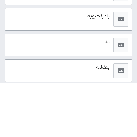
بادرنجبویه
به
بنفشه
از این صفحه ۱۴۹بار بازدید شده است.
سیاست حفظ حریم خصوصی
نمای رایانه