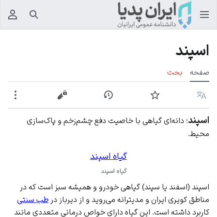
جستجو
منوی
اسپند
صفحه
بحث
زبان
پیگیری
نمایش تاریخچه
نمایش مبدأ
بیشت
اسپند
؛ دانه‌ای گیاهی با خاصیت دفع چشم‌زخم و پاک‌سازی
محیط.
گیاه اسپند
گیاه اسپند
اسپند (اسفند یا سپند) گیاهی خودرو و همیشه سبز است که در
مناطق کویری
ایران
و مدیترانه می‌روید و از دیرباز در
طب سنتی
کاربرد داشته است. این گیاه دارای خواص درمانی متعددی مانند