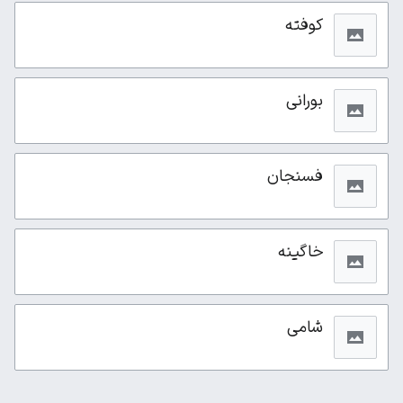
کوفته
بورانی
فسنجان
خاگینه
شامی