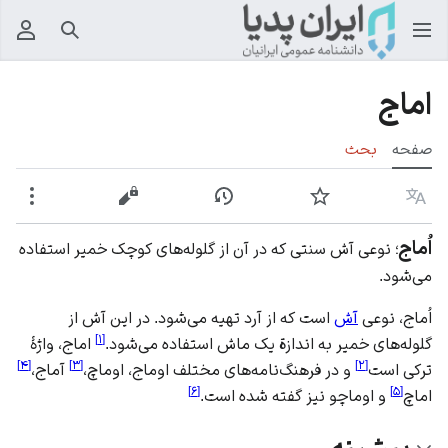
جستجو
منوی
اماج
صفحه
بحث
زبان
پیگیری
نمایش تاریخچه
نمایش مبدأ
بیشت
اُماج
؛ نوعی آش سنتی که در آن از گلوله‌های کوچک خمیر استفاده
می‌شود.
اُماج، نوعی
آش
است که از آرد تهیه می‌شود. در این آش از
]
۱
[
گلوله‌های خمیر به اندازة یک ماش استفاده می‌شود.
اماج، واژۀ
]
۴
[
]
۳
[
]
۲
[
ترکی است
و در فرهنگ‌نامه‌های مختلف اوماج، اوماچ،
آماج،
]
۶
[
]
۵
[
اماچ
و اوماچو نیز گفته شده است.