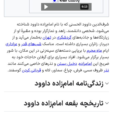
پادکست مقاله
|
🡇
6:13
مدت: 6 دقیقه و 13 ثانیه
شرف‌الدین داوود الحسنی که با نام امام‌زاده داوود شناخته
می‌شود، شخصی دانشمند، زاهد و نمازگزار بوده و مقبرهٔ او از
زیارتگاه‌ها و جاذبه‌های
گردشگری
در
تهران
به‌شمار می‌آید و از
دیرباز، زائران بسیاری داشته است. مناسک
شب‌های قدر
و
عزاداری
ایام
ماه محرم
با برپایی دسته‌های سینه‌زنی در این مکان، با شور
بسیار برگزار می‌شود. افراد بسیاری برای گرفتن حاجات خود به
ضریح این
امامزاده
،
دخیل بستن
و نذرهای خاصی می‌کنند مانند
نذر
ظروف مسی، فرش، چراغ، سماور، لاله و
قربانی کردن
گوسفند.
زندگی‌نامه امام‌زاده داوود
تاریخچه بقعه امام‌زاده داوود