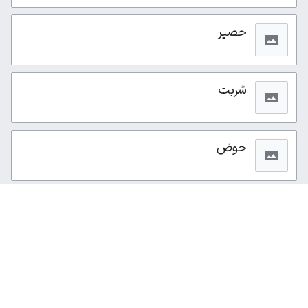
حصیر
شربت
حوض
از این صفحه ۸۲بار بازدید شده است.
سیاست حفظ حریم خصوصی
نمای رایانه