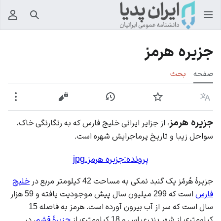
جستجو
منوی
جزیره هرمز
صفحه
بحث
زبان
پیگیری
نمایش تاریخچه
نمایش مبدأ
بیشت
جزیره هرمز
، از جزایر ایرانی خلیج فارس که به رنگارنگی خاک،
سواحل زیبا و تاریخ پرماجرایش شهره است.
پرونده:جزیره هرمز.jpg
جزیرۀ هُرمُز یک گنبد نمکی به مساحت 42 کیلومتر مربع در
خلیج
فارس
است که 299 میلیون سال پیش موجودیت یافته و 59 هزار
سال است که سر از آب بیرون آورده است. هرمز به فاصله 15
کیلومتری از شهر
بندرعباس
و 18 کیلومتری از
جزیرۀ قشم
، در