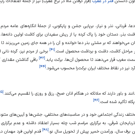
ون دانستن
قمر در عقرب
(قرار گرفتن ماه در برج عقرب) نیز از جمله اعتقادات را
 دعا، قربانی، نذر و نیاز، برپایی جشن و پایکوبی، از جملهٔ انگاره‌های عامه مر
 کاشت بذر، دستان خود را پاک کرده یا از ریش سفیدان برای کاشت اولین دانه‌ها
رگان می‌خواهند که بر مشتی بذر دعا خوانده و آن را در همه جای زمین می‌ریزند تا
]
۴۱
[
ه در مراحل کاشت، داشت و برداشت محصول است.
برخی از مردم نیز، گرده نانی از 
]
۴۲
[
مت مغرب قرار می‌دهند تا محصول آن‌ها، برکت یابد.
باقی گذاشتن مقداری آر
]
۴۴
[
د نیز در نقاط مختلف ایران برکت‌زا محسوب می‌شود.
۴۵
[
انند و باور دارند که ملائکه در هنگام اذان صبح، رزق و روزی را تقسیم می‌کنند.
]
۴۶
[
پگاه تأکید شده است.
تلف زندگی اجتماعی خود و در مناسبت‌های مختلفی، جشن‌ها و آیین‌های متنوعی را 
ر آذربایجان شرقی، به برگزاری مراسم شب چله بسیار اعتقاد داشته و عدم برگزار
]
۴۸
[
ین برف سال، ورآمدن خمیر پیش از تحویل سال نو،
قدم اولین فرد مهمان در 