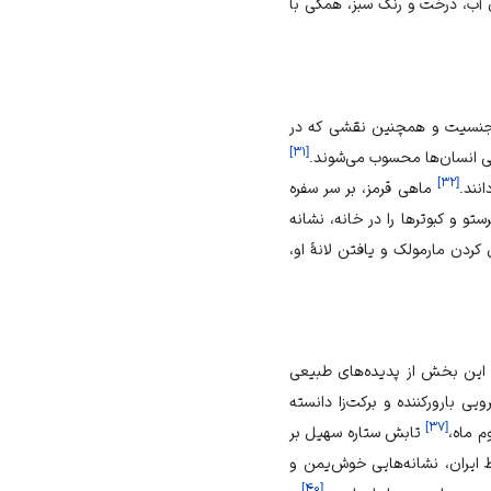
 آب، درخت و رنگ سبز، همگی با
)، جنسیت و همچنین نقشی که در
]
۳۱
[
دگی انسان‌ها محسوب می‌شوند.
]
۳۲
[
نند.
ماهی قرمز، بر سر سفره
ستو و کبوترها را در خانه، نشانه
ردن مارمولک و یافتن لانهٔ او،
ه این بخش از پدیده‌های طبیعی
ی بارورکننده و برکت‌زا دانسته
]
۳۷
[
 ماه،
تابش ستاره سهیل بر
 ایران، نشانه‌هایی خوش‌یمن و
]
۴۰
[