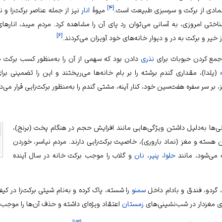
]
۴
[
 نمادی از برکت و سرسبزی طبیعت است.
میوهٔ
انار
نیز از جمله عناصر برکت‌زا و ن
ناختی امروزی، به آسانی می‌توان رد پای آن را مشاهده کرد. مردم میبد، انارها
]
۶
[
از خیر و برکت به در و دیوار خانه‌های خود آویزان می‌کردند.
، جمع کردن حبوبات برای
نذری
دادن بود که سهمی از آن را به‌منظور کسب برکت ب
(یلدا)، مقداری گندم برشته را بر بام خانه‌ها می‌ریختند و این را تضمینی ب
، بر سر سفره هفت‌سین خود، کنار آینه، مشتی گندم را به‌منظور برکت‌زایی قرار می‌د
نی‌ها به‌دلیل داشتن ویژگی‌هایی مانند افزایش حجم در هنگام پخت (برنج)،
هسته و مغز (نماد باروری)، خاصیت برکت‌زایی دارند. مردم نیاسر، خوردن
 می‌شود، مانند
حلوا
،
پنیر
،
نان
و گلاب را موجب برکت خانه در سال آینده
، گردو، فندق و بادام داخل
سمنو
را شسته، پاک کرده و به‌نام شیئی برکت‌زا در کی
ای مغزدار در شب‌نشینی‌های
زمستان
اعتقاد ویژه‌ای داشته و حذف آن‌ها را موجب ر
]
۱۳
[