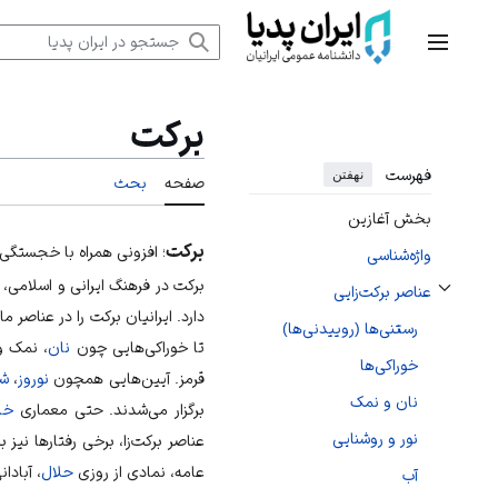
رش
ه
منوی اصلی
حتوا
برکت
فهرست
نهفتن
صفحه
بحث
بخش آغازین
برکت
؛ افزونی همراه با خجستگی
واژه‌شناسی
برکت در فرهنگ ایرانی و اسلامی، 
عناصر برکت‌زایی
تغییر وضعیت زیربخش‌های عناصر برکت‌زایی
دارد. ایرانیان برکت را در عناصر
رستنی‌ها (روییدنی‌ها)
تا خوراکی‌هایی چون
نان
، نمک 
خوراکی‌ها
قرمز. آیین‌هایی همچون
نوروز
،
شب
نان و نمک
برگزار می‌شدند. حتی معماری
خا
نور و روشنایی
عناصر برکت‌زا، برخی رفتارها نیز
عامه، نمادی از روزی
حلال
، آبادا
آب