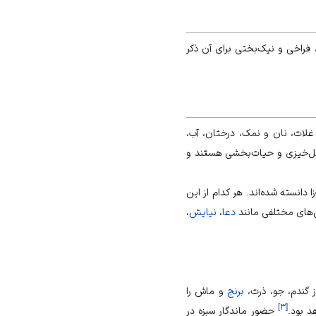
راخی و نیک‌بختی برای آن ذکر
 غلات، نان و نمک، درختان، آب،
حاصل‌خیزی و حیات‌بخشی هستند و
دانسته شده‌اند. هر کدام از این
‌های مختلفی مانند
دعا
،
نیایش
،
از گندم، جو، ذرت،
برنج
و ماش را
]
۳
[
د بود.
حضور ماندگار سبزه در