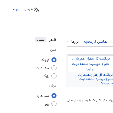
فارسی
ورود
ظاهر
نهفتن
نمایش تاریخچه
ابزارها
متن
برداشت گل زعفران همزمان با
کوچک
طلوع خورشید؛ منطقه تربت
استاندارد
حیدریه
برداشت گل زعفران همزمان با
بزرگ
طلوع خورشید؛ منطقه تربت
حیدریه
عرض
استاندارد
برکت در ادبیات فارسی و باورهای
پهن