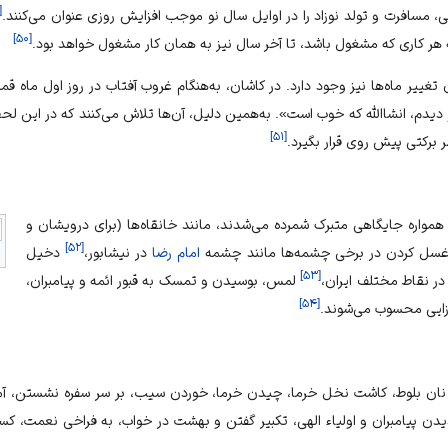
[
، مسافرت و تولد نوزاد را در اوایل سال نو موجب افزایش روزی عنوان می‌کنند.
]
۵۰
[
ر کاری که مشغول باشد، تا آخر سال نیز به همان کار مشغول خواهد بود.
 تغییر ماه‌ها نیز وجود دارد. در کاشان، به‌هنگام غروب آفتاب در روز اول ماه قم
و دیدم، انشاالله که خوب است». به‌همین دلیل، آن‌ها تلاش می‌کنند که در این لحظ
]
۵۱
[
ر برکتی پیش روی قرار بگیرد.
 همواره جایگاهی متبرک شمرده می‌شدند، مانند خانقاه‌ها (برای درویشان و
]
۵۲
[
. غسل کردن در برخی چشمه‌ها مانند چشمه
امام رضا
در نیشابور،
دخیل
]
۵۳
[
 در نقاط مختلف ایران،
لمس، بوسیدن و تمسک به قبور ائمه و پیامبران،
]
۵۴
[
‌زایی محسوب می‌شوند.
نان بلوط، کاشت نخل خرما، چیدن خرما، خوردن سیب، بر سر سفره نشستن، آمد
دن پیامبران و اولیاء الهی، تکبیر گفتن و بهشت در خواب، به فراخی نعمت، کس