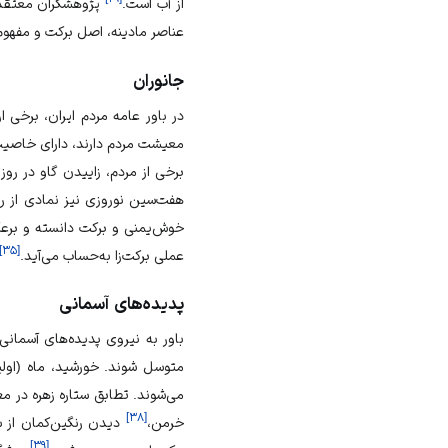
از آب است.
پژوهشگران معتقدند
عناصر مادینه، اصل برکت و مفهوم 
جانوران
در باور عامه مردم ایران، برخی
معیشت مردم دارند، دارای خاصیت ب
برخی از مردم، زاییدن گاو در رو
هفت‌سین نوروزی نیز نمادی از رو
خوش‌یمنی و برکت دانسته و برعک
]
۳۵
[
عملی برکت‌زا به‌حساب می‌آید.
پدیده‌های آسمانی
باور به نیروی پدیده‌های آسمان
متوسل شوند. خورشید، ماه (اولین
می‌شوند. تطابق ستاره زهره در مغ
]
۳۸
[
خرمن،
دیدن رنگین‌کمان از س
]
۳۹
[