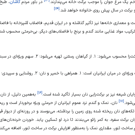
تخم یک مرغ جوان را موجب برکت خانه می‌پندارند.
در باور مردم
کاشان
]
۱۴
[
 برکت در سال پیش روی خانواده خواهد شد.
 معماری خانه‌ها نیز تأثیر گذاشته و در ایران قدیم، فاضلاب آشپزخانه با فاضلاب
ترکیب مواد غذایی مانند گندم و برنج با فاضلاب‌های دیگر، بی‌حرمتی محسوب شده و
نان از دو نظر در باور ایرانیان برکت‌زا محسوب می‌شود: ۱
]
۱۶
[
یان شیعه نیز بر برکت‌زایی نان بسیار تأکید شده است.
به‌همین دلیل، از نان
]
۱۷
[
‌شود.
نان، نمک و گندم نزد عموم ایرانیان از حرمتی ویژه برخوردار است و ری
ه‌های نان ریخته شده روی زمین را برداشته، می‌بوسند و در روزنه‌ای از دیوار قرا
عنوان برکت سفره، به کمر زائو می‌بندند تا درد او تسکین یابد. خوردن خرده‌نان‌ه
 ساخت تنور، مقداری نمک را به‌منظور افزایش برکت در ساخت تنور، اضافه می‌کنند