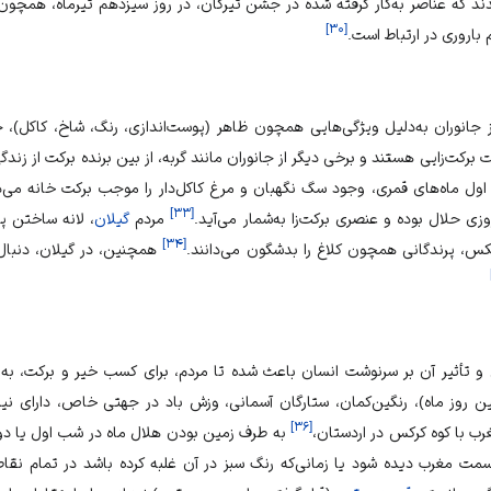
 که عناصر به‌کار گرفته شده در جشن تیرگان، در روز سیزدهم تیرماه، همچون
]
۳۰
[
باروری در ارتباط است.
 از جانوران به‌دلیل ویژگی‌هایی همچون ظاهر (پوست‌اندازی، رنگ، شاخ، کاکل
رکت‌زایی هستند و برخی دیگر از جانوران مانند گربه، از بین برنده برکت از زن
ز اول ماه‌های قمری، وجود سگ نگهبان و مرغ کاکل‌دار را موجب برکت خانه می‌دا
]
۳۳
[
زی حلال بوده و عنصری برکت‌زا به‌شمار می‌آید.
مردم
گیلان
، لانه ساختن پر
]
۳۴
[
س، پرندگانی همچون کلاغ را بدشگون می‌دانند.
همچنین، در گیلان، دنبال ک
ی و تأثیر آن بر سرنوشت انسان باعث شده تا مردم، برای کسب خیر و برکت، ب
 روز ماه)، رنگین‌کمان، ستارگان آسمانی، وزش باد در جهتی خاص، دارای نیروی
]
۳۶
[
رب با کوه کرکس در اردستان،
به طرف زمین بودن هلال ماه در شب اول یا دوم
مت مغرب دیده شود یا زمانی‌که رنگ سبز در آن غلبه کرده باشد در تمام نقاط