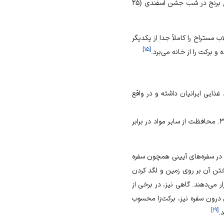
، طبخ برنج در شب جشن اسفندی (۲۵
 مستراح را کاملاً جدا از یکدیگر
]
۱۵
[
 برکت را از خانه می‌برد.
. از گیاهان رستنی تهیه می‌شود؛ ۲. سهم ویژه‌ای در سبد غذایی ایرانیان داشته و در واقع
نمک نیز از چند نظر دارای اهمیت ویژه‌ای در میان ایرانیان است: ۱. همراهی با خمیر و نان؛ ۲. روشنایی و سپیدی؛ ۳. محافظت از سایر مواد در برابر
 در سفره‌های آیینی همچون سفره
ختن آن بر روی زمین و لگد کردن
ر می‌دهند. گاهی نیز، در برخی از
ای درون سفره نیز، برکت‌زا محسوب
]
۱۹
[
.