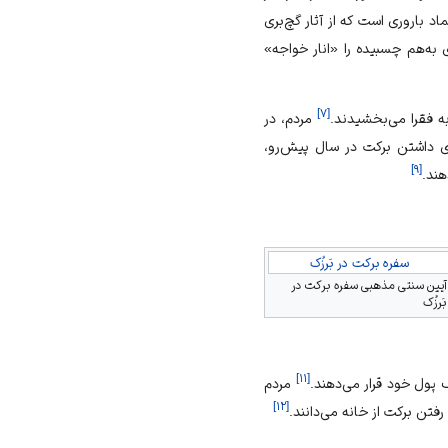
ماد باروری است که از آثار گچ‌بری
ی به‌هم چسبیده را «انار خواجه»
]
۷
[
ه فقرا می‌بخشیدند.
مردم، در
رای داشتن برکت در سال پیش‌رو،
]
۹
[
هند.
سفره برکت در بَرزُک
آیین سنتی مذهبی سفره برکت در
بَرزُک
]
۱۱
[
ف پول خود قرار می‌دهند.
مردم
]
۱۲
[
فتن برکت از خانه می‌دانند.