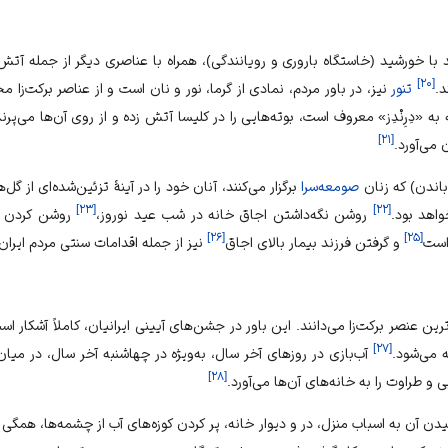
ند با خورشید (خاستگاه باروری و رویانندگی)، همراه با عناصری دیگر از جمله آتش، 
]
۲۰
[
د.
تنور
نیز، در باور مردم، نمادی از گرما، نور و نان است و از عناصر برکت‌زا
ه «دِرِنْدِز» معروف است، بوته‌هایی را در کلیسا آتش زده و از روی آن‌ها می‌پرن
]
۲۱
[
 می‌آورد.
باندن) که زنان
صومعه‌سرا
برگزار می‌کنند، آنان خود را در آینهٔ تزئین‌شده‌ای از گل
]
۲۳
[
]
۲۲
[
واهد بود.
روشن نگه‌داشتن اجاق خانه در شب عید نوروز،
روشن کردن چر
]
۲۶
[
]
۲۵
[
است
و گرفتن فرزند بیمار بالای اجاق
نیز از جمله اقدامات سنتی مردم ایران
رین عنصر برکت‌زا می‌دانند. این باور در جشن‌های آیینی ایرانیان، کاملاً آشکار ا
]
۲۷
[
ه می‌شود.
آب‌بازی در روزهای آخر سال، به‌ویژه در چهاشنبه آخر سال، در میا
]
۲۸
[
ی و طراوت را به خانه‌های آن‌ها می‌آورد.
شیدن آن به اسباب منزل، در و دیوار خانه، پر کردن کوزه‌های آب از چشمه‌ها، همگی