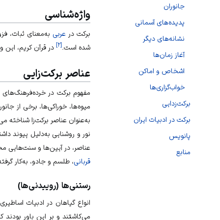
جانوران
واژه‌شناسی
پدیده‌های آسمانی
برکت در
عربی
به‌معنای ثبات، فزو
نشانه‌های دیگر
]
۲
[
شده است.
در
قرآن
کریم، این وا
آغاز زمان‌ها
اشخاص و اماکن
عناصر برکت‌زایی
خواب‌گزاری‌ها
مفهوم برکت در خرده‌فرهنگ‌های ا
برکت‌زدایی
میوه‌ها، خوراکی‌ها، برخی از جا
برکت در ادبیات ایران
به‌عنوان عناصر برکت‌زا شناخته می
نور و روشنایی به‌دلیل پیوند داش
پانویس
عناصر، در آیین‌ها و سنت‌هایی 
منابع
قربانی
، طلسم و جادو، به‌کار گرفت
رستنی‌ها (روییدنی‌ها)
انواع گیاهان در ادبیات اساطیری
می‌کاشتند و بر این باور بودند که 