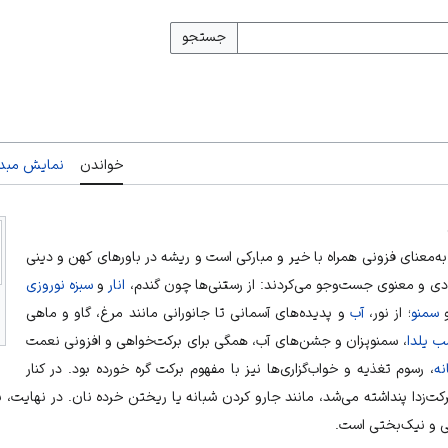
جستجو
خواندن
نمایش مبدأ
به‌معنای فزونی همراه با خیر و مبارکی است و ریشه در باورهای کهن و دینی
 مادی و معنوی جست‌وجو می‌کردند: از رستنی‌ها چون گندم،
انار
و
سبزه نوروزی
و
سمنو
؛ از نور،
آب
و پدیده‌های آسمانی تا جانورانی مانند مرغ، گاو و ماهی
 یلدا
، سمنوپزان و جشن‌های آب، همگی برای برکت‌خواهی و افزونی نعمت
نه
، رسوم تغذیه و خواب‌گزاری‌ها نیز با مفهوم برکت گره خورده بود. در کنار
 برکت‌زدا پنداشته می‌شد، مانند جارو کردن شبانه یا ریختن خرده نان. در نهایت، 
نی و نیک‌بختی است.