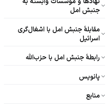
نهادها و مؤسسات وابسته به
جنبش امل
مقابلهٔ جنبش امل با اشغال‌گری
اسرائیل
رابطهٔ جنبش امل با حزب‌الله
پانویس
منابع