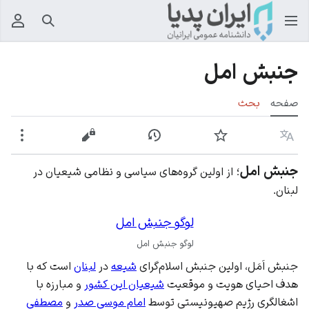
جستجو
منوی
جنبش امل
صفحه
بحث
زبان
پیگیری
نمایش تاریخچه
نمایش مبدأ
بیشت
جنبش امل
؛
از اولین گروه‌های سیاسی و نظامی شیعیان در
لبنان.
لوگو جنبش امل
لوگو جنبش امل
جنبش اَمَل، اولین جنبش اسلام‌گرای
شیعه
در
لبنان
است که با
هدف احیای هویت و موقعیت
شیعیان این کشور
و مبارزه با
اشغالگری رژیم صهیونیستی توسط
امام موسی صدر
و
مصطفی