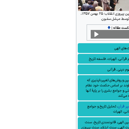
تصویری از روزهای نخستین پیروزی انقلاب؛ ۲۵ بهمن ۱۳۵۷،
توسط میشل ستبون.
دکست مقاله
|
🡇
‌های الهی
 قرآنی
،
الهیات
،
فلسفه تاریخ
م دینی ـ قرآنی
ین و روش‌های تغییرناپذیری که
وند بر اساس حکمت خود نظام
 و جوامع بشری را بر پایهٔ آنها
ه می‌کند
ر قرآن
، تحلیل تاریخ و جوامع
نی، الهیات
ین الهی، قانونمندی تاریخ، سنت
 الهی، سنت ابتلاء، سنت پیروزی