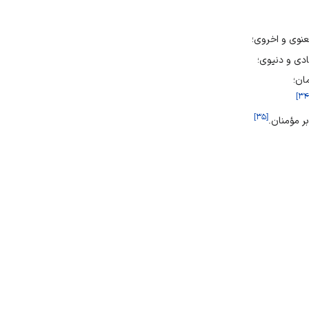
نوی و اخروی؛
دی و دنیوی؛
ان؛
]
۳
]
۳۵
[
 مؤمنان.