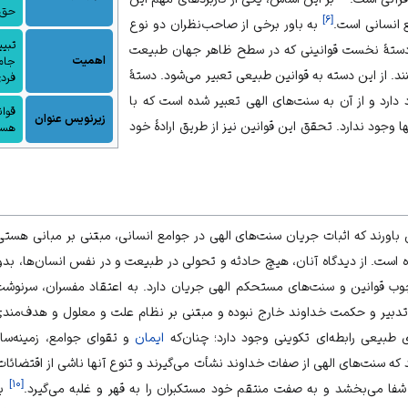
حق 
]
۶
[
 انسانی است.
به باور برخی از صاحب‌نظران دو نوع
تبیی
دستهٔ نخست قوانینی که در سطح ظاهر جهان طبیعت
اهمیت
جامع
د. از این دسته به
قوانین طبیعی
تعبیر می‌شود. دستهٔ
فردی
 دارد و از آن به سنت‌های الهی تعبیر شده است که با
قوان
زیرنویس عنوان
 وجود ندارد. تحقق این قوانین نیز از طریق ارادهٔ خود
هست
باورند که اثبات جریان سنت‌های الهی در
جوامع انسانی
، مبتنی بر مبانی هست
ه است. از دیدگاه آنان، هیچ حادثه و تحولی در
طبیعت
و در نفس انسان‌ها، بد
چوب قوانین و سنت‌های مستحکم الهی جریان دارد. به اعتقاد مفسران، سرنوشت
تدبیر و
حکمت خداوند
خارج نبوده و مبتنی بر
نظام علت و معلول
و
هدف‌مندی
ای طبیعی
رابطه‌ای تکوینی
وجود دارد؛ چنان‌که
ایمان
و
تقوای
جوامع، زمینه‌س
 که سنت‌های الهی از صفات خداوند نشأت می‌گیرند و تنوع آنها ناشی از اقتضائ
]
۱۰
[
ا می‌بخشد و به صفت منتقم خود مستکبران را به قهر و غلبه می‌گیرد.
به