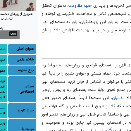
می تحریم‌ها و پایداری
جبهه مقاومت
، به‌عنوان تحقق
، نتیجه‌دهی تلاش و مجاهدت، خنثی‌سازی توطئه و
ثبت‌شده 
ست. به باور این پژوهشگران، باور به سنت‌های الهی
پا
یت
ارادهٔ ملی
را در برابر تهدیدات افزایش داده و افق
6:45
مدت: 6 دقیقه و 45 ثانیه
عنوان اصلی
سنت
شاخه علمی
علوم
ی الهی
را به‌معنای قوانین و روش‌های تغییرناپذیری
نوع مفهوم
مفهو
کمت
خود،
نظام هستی
و جوامع بشری را بر پایهٔ آنها
ی را می‌توان با اقتباس از قرآن کریم، سنت‌های الهی
قوان
معنای
خدا
 منابع لغوی، واژهٔ
سنت
به‌معنای راه و روش رایجی
اصطلاحی
هستی
ادار
اه
مفسران
، این سنت‌ها لزوماً به‌معنای صدور فعل
، بلکه گاه از طریق اسباب طبیعی و گاه فراطبیعی
تفسی
حوزه کاربرد
انسا
لهی را ضابطهٔ انجام فعل الهی و روش‌های تدبیر امور
 در امت‌های پیشین نیز جاری بوده و عمومیت و
قوان
مرتبط با
]
۵
[
نصرت
قرآنی است.
بر این اساس، یکی از کاربردهای مهم این