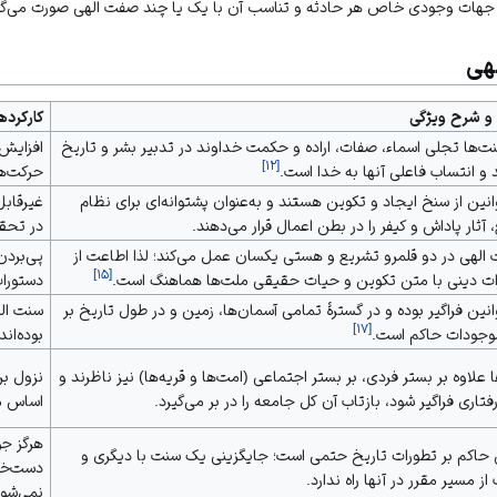
 جهات وجودی خاص هر حادثه و تناسب آن با یک یا چند صفت الهی صورت می‌گی
هی
و شرح ویژگی
کارکرده
ت‌ها تجلی اسماء، صفات، اراده و حکمت خداوند در تدبیر بشر و
تاریخ
افزایش 
]
۱۲
[
و انتساب فاعلی آنها به
خدا
است.
حرکت‌ه
انین از سنخ ایجاد و تکوین هستند و به‌عنوان پشتوانه‌ای برای نظام
غیرقابل
آثار پاداش و کیفر را در بطن اعمال قرار می‌دهند.
در تحقق
 الهی در دو قلمرو تشریع و هستی یکسان عمل می‌کند؛ لذا اطاعت از
پی‌بردن
]
۱۵
[
ت دینی با متن تکوین و حیات حقیقی ملت‌ها هماهنگ است.
دستورا
انین فراگیر بوده و در گسترهٔ تمامی آسمان‌ها، زمین و در طول تاریخ بر
سنت اله
]
۱۷
[
وجودات حاکم است.
بوده‌ان
 علاوه بر بستر فردی، بر بستر اجتماعی (امت‌ها و قریه‌ها) نیز ناظرند و
نزول بر
تاری فراگیر شود، بازتاب آن کل جامعه را در بر می‌گیرد.
اساس م
هرگز جو
 حاکم بر تطورات تاریخ حتمی است؛ جایگزینی یک سنت با دیگری و
دست‌خو
از مسیر مقرر در آنها راه ندارد.
نمی‌شود