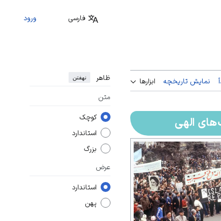
فارسی
ورود
ظاهر
نهفتن
نمایش تاریخچه
ابزارها
متن
کوچک
های الهی
استاندارد
بزرگ
عرض
استاندارد
پهن