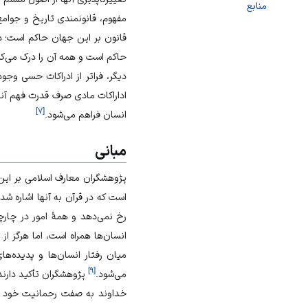
منابع
مفهوم،
قانونمندی تاریخ
و جوامع
قانون
بر این جهان حاکم است؛ 
حاکم است و همه آن را درک می‌کنن
دیگر، فراتر از ادراکات حسی وجود
اداراکات مادی صرف قدرت فهم آنها
]
۷
[
انسان
فراهم می‌شود.
مبانی
پژوهشگران معارف اسلامی بر این 
است که در
قرآن
به آنها اشاره شد
رخ نمی‌دهد و همهٔ امور در چار
انسان‌ها همراه است، اما هرگز از 
میان رفتار انسان‌ها و پدیده‌ه
]
۹
[
می‌شود.
پژوهشگران تأکید دارند
خداوند به صفت رحمانیت خود شف