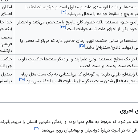
سنت‌ها بر پایه قانونمندی علت و معلول است و هرگونه تصادف یا
امکان ت
]
۲۱
[
در عروج و سقوط جوامع را محال می‌سازد.
اعتلای 
انین جبری نیستند؛ بلکه خطوط کلی تاریخ را مشخص می‌کنند و اختیار
خدا حال
]
۲۳
[
خود یکی از اجزای
علت تامه
حوادث است.
آنکه خو
سبقت 
نت‌ها بر اساس حکمت الهی، زمان خاصی دارد که می‌تواند دفعی یا
فراهم‌
]
۲۵
[
 (مهلت دادن/
استدراج
) باشد.
بازگشت
 در یک سطح نیستند؛ برخی عام‌ترند و بر دیگر سنت‌ها حاکمیت دارند،
حاکمیت
 سبقت سنت رحمت بر سنت غضب.
جریانات
ا
رابطه‌ای طولی
دارند؛ به گونه‌ای که بی‌اعتنایی به یک سنت مثل پیام
تبدیل 
]
۲۸
[
منجر به فعال شدن سنت دیگر مثل
قساوت قلب
یا
عذاب
می‌شود.
بر اساس
ی اخروی
ته می‌شود که مربوط به
عالم دنیا
بوده و
زندگی دنیایی
انسان را دربرمی‌گیرن
]
۳۰
[
داش که در آخرت دربارهٔ دوزخیان و بهشتیان روی می‌دهد.