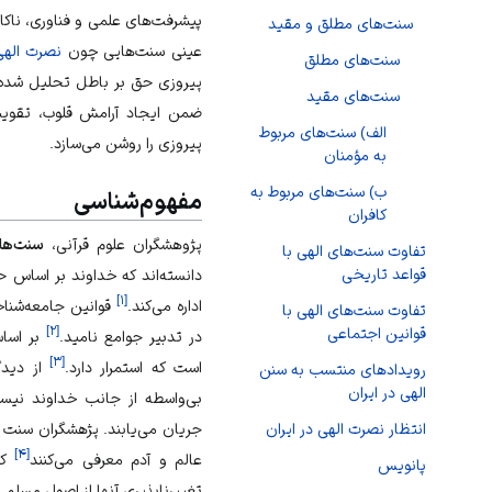
پیشرفت‌های علمی و فناوری، ناکا
سنت‌های مطلق و مقید
عینی سنت‌هایی چون
نصرت الهی
سنت‌های مطلق
پیروزی حق بر باطل تحلیل شده ا
سنت‌های مقید
ضمن ایجاد آرامش قلوب، تقو
الف) سنت‌های مربوط
پیروزی را روشن می‌سازد.
به مؤمنان
ب) سنت‌های مربوط به
مفهوم‌شناسی
کافران
پژوهشگران
علوم قرآنی
،
سنت‌ها
تفاوت سنت‌های الهی با
قواعد تاریخی
دانسته‌اند که
خداوند
بر اساس
ح
]
۱
[
اداره می‌کند.
قوانین جامعه‌شناخت
تفاوت سنت‌های الهی با
]
۲
[
قوانین اجتماعی
در تدبیر جوامع نامید.
بر اساس
]
۳
[
است که استمرار دارد.
از دیدگ
رویدادهای منتسب به سنن
الهی در ایران
بی‌واسطه از جانب خداوند نیست
جریان می‌یابند. پژهشگران سنت ا
انتظار نصرت الهی در ایران
]
۴
[
عالم و آدم معرفی می‌کنند
که
پانویس
تغییرناپذیری آنها از اصول مسلم 