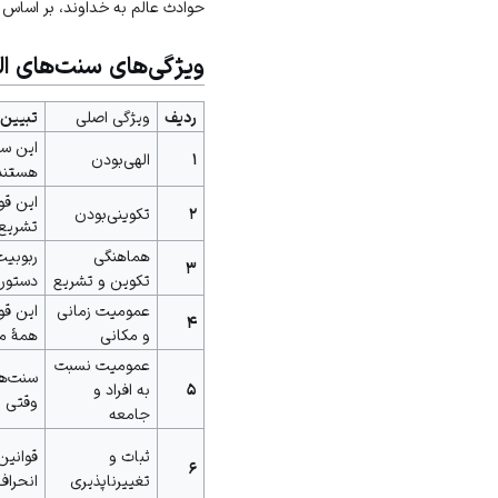
حوادث عالم به خداوند، بر اساس
ویژگی‌های سنت‌های ال
ردیف
ویژگی اصلی
تبیین 
این سن
۱
الهی‌بودن
هستند 
این قو
۲
تکوینی‌بودن
تشریع، 
هماهنگی
ربوبیت
۳
تکوین و تشریع
دستورا
عمومیت زمانی
این قو
۴
و مکانی
همهٔ م
عمومیت نسبت
سنت‌ها
۵
به افراد و
وقتی رف
جامعه
ثبات و
قوانین
۶
تغییرناپذیری
انحراف 