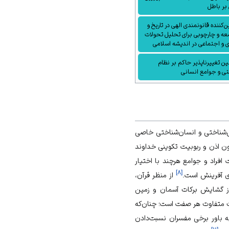
بر باطل
ن‌کننده قانونمندی الهی در تاریخ و
ه و چارچوبی برای تحلیل تحولات
 و اجتماعی در اندیشه اسلامی
ین تغییرناپذیر حاکم بر نظام
ی و جوامع انسانی
ی‌شناختی و انسان‌شناختی خاصی
ون اذن و
ربوبیت تکوینی
خداوند
 افراد و جوامع هرچند با
اختیار
]
۸
[
 آفرینش
است.
از منظر قرآن،
از گشایش برکات آسمان و زمین
ات متفاوت هر صفت است؛ چنان‌که
 باور برخی مفسران نسبت‌دادن