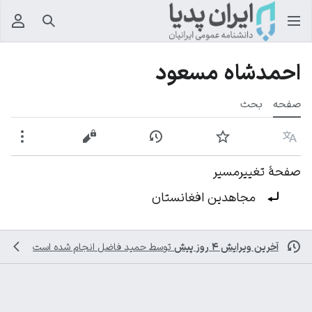
جستجو
منوی
احمدشاه مسعود
صفحه
بحث
زبان
پیگیری
نمایش تاریخچه
نمایش مبدأ
بیشت
صفحهٔ تغییرمسیر
تغییرمسیر به:
مجاهدین افغانستان
آخرین ویرایش ۴ روز پیش
توسط
حمید فاضل
انجام شده است