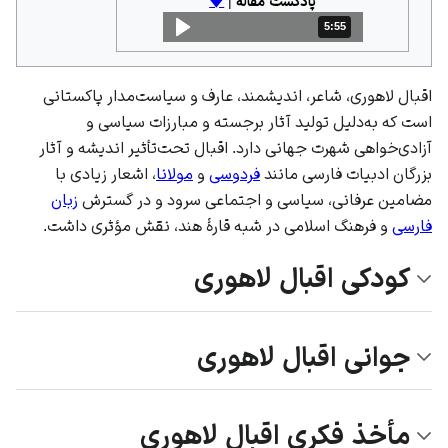
پادکست مقاله
|
🡇
5:55
مدت: 5 دقیقه و 55 ثانیه
اقبال لاهوری، شاعر، اندیشمند، عارف و سیاست‌مدار پاکستانی
است که به‌دلیل تولید آثار برجسته و مبارزات سیاسی و
آزادی‌خواهی شهرت جهانی دارد. اقبال تحت‌تأثیر اندیشه و آثار
بزرگان
ادبیات فارسی
مانند
فردوسی
و
مولانا
، اشعار زیادی با
مضامین عرفانی، سیاسی و اجتماعی سرود و در گسترش
زبان
فارسی
و فرهنگ اسلامی در شبه قارهٔ هند، نقش مؤثری داشت.
کودکی اقبال لاهوری
جوانی اقبال لاهوری
مأخذ فکری اقبال لاهوری