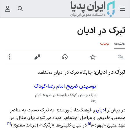
جستجو
منوی
تبرک در ادیان
صفحه
بحث
زبان
پیگیری
نمایش تاریخچه
نمایش مبدأ
بیشت
تبرک در ادیان
؛ جایگاه تبرک در ادیان مختلف.
بوسیدن ضریح امام رضا-کودک
تبرک جستن کودک با بوسه بر ضریح امام
رضا
در بیش‌تر
ادیان
و فرهنگ‌ها، باورمندی به تبرک نسبت به عناصر
مذهبی، طبیعی و مراحل اجتماعی دیده می‌شود. برای مثال، در
]
۲
[
]
۱
[
عهد عتیق «یهوه»،
در میان کلیمی‌ها «زدّیک» (مرشد معنوی)