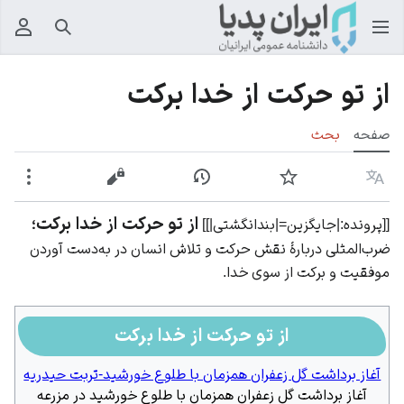
جستجو
منوی
از تو حرکت از خدا برکت
صفحه
بحث
زبان
پیگیری
نمایش تاریخچه
نمایش مبدأ
بیشت
از تو حرکت از خدا برکت
[[پرونده:|جایگزین=|بندانگشتی|]]
؛
ضرب‌المثلی دربارهٔ نقش حرکت و تلاش انسان در به‌دست آوردن
موفقیت و برکت از سوی خدا.
از تو حرکت از خدا برکت
آغاز برداشت گل زعفران همزمان با طلوع خورشید-تربت حیدریه
آغاز برداشت گل زعفران همزمان با طلوع خورشید در مزرعه