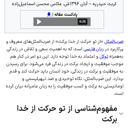
تربت حیدریه – آبان ۱۳۹۶ش، عکاس محسن اسماعیل‌زاده
پادکست مقاله
|
🡇
6:25
مدت: 6 دقیقه و 25 ثانیه
ضرب‌المثل
«از تو حرکت از خدا برکت» از ضرب‌المثل‌های معروف و
پرکاربرد در
زبان فارسی
است که به اهمیت سعی و تلاش در زندگی
به‌همراه
توکل
و اعتماد به خدا توجه دارد. این دو امر در کنار هم
موجب موفقیت و ایجاد برکت در زندگی فرد می‌شود. برای رسیدن
به موفقیت و برکت در زندگی، خود انسان باید حرکت کند و قدم
بردارد. این ضرب‌المثل، نگاه توحیدی و ضد نیهیلیسمی و
اومانیستی به برکت و کسب موفقیت را به زبان عامیانه بیان کرده
است.
مفهوم‌شناسی از تو حرکت از خدا
برکت