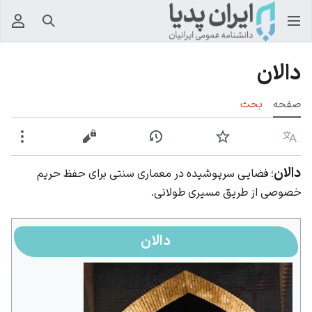
جستجو
منوی
دالان
صفحه
بحث
زبان
پیگیری
نمایش تاریخچه
نمایش مبدأ
بیشت
دالان
؛ فضایی سرپوشیده در معماری سنتی برای حفظ حریم
خصوصی از طریق مسیری طولانی.
دالان