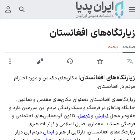
جستجو
منوی
زیارتگاه‌های افغانستان
صفحه
بحث
زبان
پیگیری
نمایش تاریخچه
نمایش مبدأ
بیشت
زیارتگاه‌های افغانستان؛
مکان‌های مقدس و مورد احترام
مردم در افغانستان.
زیارتگاه‌های افغانستان به‌عنوان مکان‌های مقدس و نمادین،
جایگاه ویژه‌ای در فرهنگ و
سبک زندگی
مردم این سرزمین دارد و
علاوه‌بر محل
نیایش
و
توسل
، کانون گردهمایی‌های اجتماعی و
فرهنگی هستند. معماری اصیل اسلامی و تزئینات هنری
زیارت‌گاه‌های افغانستان، بازتابی از هنر و
ایمان
مردم این دیار
است. همچنین برپایی آیین‌های
عزاداری
و
جشن‌های
مذهبی در