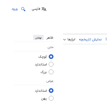
فارسی
ورود
ظاهر
نهفتن
نمایش تاریخچه
ابزارها
متن
کوچک
استاندارد
بزرگ
عرض
استاندارد
پهن