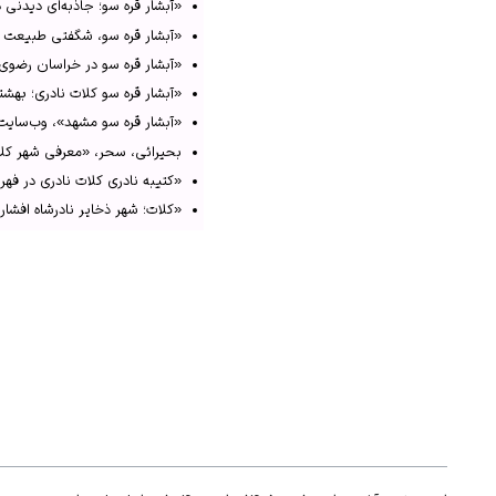
«آبشار قره سو؛ جاذبه‌ای دیدنی در ک
↑
«کلات نادری با کاخ خورشی
«آبشار قره سو، شگفتی طبیعت خراسان
↑
«آبشار قره سو»، وب‌سایت
«آبشار قره سو در خراسان رضوی»، وب‌سا
«آبشار قره سو کلات نادری؛ بهشتی گم
«آبشار قره سو مشهد»، وب‌سایت زواران، 
بحیرائی، سحر، «معرفی شهر کلات ناد
«کتیبه نادری کلات نادری در فهرست آث
«کلات؛ شهر ذخایر نادرشاه افشار تلفی
«کلات نادری با کاخ خورشید و آبشار گر
«کلات نادری و آبشار قره سو»، وب‌سایت 
«معرفی آبشار قره سو در مشهد»، وب‌سایت اقامت ۲۴، ت
«معرفی دیدنی‌های قره سو»، وب‌سایت آپار