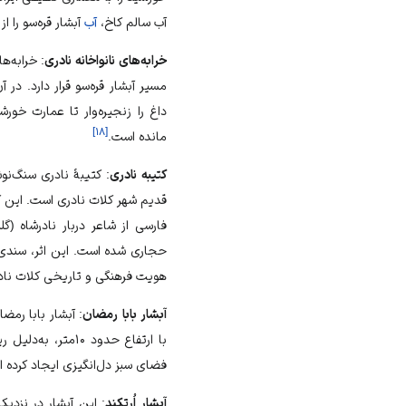
آب سالم کاخ،
آب
آبشار قره‌سو را ا
خرابه‌های نانواخانه نادری
: خرابه‌ه
مسیر آبشار قره‌سو قرار دارد. در 
داغ را زنجیره‌وار تا عمارت خورش
]
۱۸
[
مانده است.
کتیبه نادری
فارسی از شاعر دربار نادرشاه (گ
حجاری شده است. این اثر، سندی مه
هویت فرهنگی و تاریخی کلات نادر
آبشار بابا رمضان
: آبشار بابا رمض
با ارتفاع حدود ۱۰
فضای سبز دل‌انگیزی ایجاد کرده 
آبشار اُرتکِند
: این آبشار در نزدی