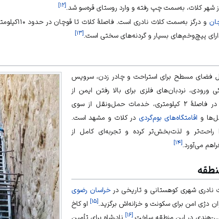
]
۱۲
[
ان
و درگز به‌سمت کلا
]
۱۳
[
امل فضای مسطح برای استراحت و چادر زدن، سرویس
 ورودی، نردبان‌های فلزی برای بالا رفتن ایمن از
آبشارها، اقامتگاه‌ها و آلاچیق‌ها در فاصلهٔ ۲ کیلومتری، خدمات حمل‌ونقل از سوی
ل‌ها و
اقامتگاه‌های بوم‌گردی
در کلات و مشهد است.
ا راحت‌تر و لذت‌بخش‌تر کرده و تجربه‌ای کامل از
]
۱۴
[
اهم می‌آورد.
نطقه
ت نادری شهری کوهستانی و تاریخی در
خراسان رضوی
]
۱۵
[
وان دژی امن برای سکونت و خزانه‌اش برگزید.
او
کاخ
]
۱۶
[
انی-هندی در این منطقه ساخت.
نادرشاه برای تأمین