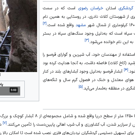
 گردشگری
استان
خراسان رضوی
است که در سمت
و در فاصلهٔ ۱۰ کیلومتری از شهرستان کلات نادری، در روستایی به همین نام
]
۲
[
مشهد
واقع شده است.
آب سیاه است که به‌دلیل وجود سنگ‌های سیاه در بستر
]
۳
[
 به این نام خوانده می‌شود.
ستفاده از مهندسان خود، آب شیرین و گوارای قره‌سو را
ارت خورشید (کاخ کلات) فاصله داشت، به آنجا هدایت کرده بود
]
۴
[
ود.
آبشار قره‌سو به‌دلیل وجود آبشارهای بلند در کنار
آ
 هوای معتدل و خنک در فصول گرم سال و تنگه‌های
پا
]
۵
[
گری در منطقه به‌شمار می‌آید.
5:03
مدت: 5 دقیقه و 3 ثانیه
]
۷
[
از سرازیر شدن، آب کشاورزی و آب شرب اهالی پایین‌دست را تأمین می‌کنند.
در
 که برای تسهیل دسترسی گردشگران نردبان‌های فلزی نصب شده است تا امکان بالا رف