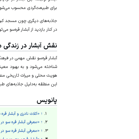
برای
طبیعت‌گردی
محسوب می‌شود
جاذبه‌های دیگری چون
مسجد کبود
در کنار بازدید از آبشار قره‌سو می‌
نقش آبشار در زندگی 
آبشار قره‌سو نقش مهمی در فرهنگ
شناخته می‌شود و به بهبود معیش
هویت محلی و میراث تاریخی منطق
این منطقه به‌دلیل جاذبه‌های طب
پانویس
↑
«کلات نادری و آبشار قره
↑
«معرفی آبشار قره سو در 
↑
«معرفی آبشار قره سو در 
↑
«آبشار قره سو»، وب‌سایت