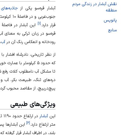
نقش آبشار در زندگی مردم
آبشار قره‌سو یکی از
جاذبه‌های
منطقه
جنوب‌غربی 
پانویس
]
۱
[
قرار دارد.
این آبشار در فاصلهٔ ۱۶۰ کیلومتری از شمال شهر
منابع
قره‌سو در زبان ترکی به‌ معنای 
رودخانه و انعکاس رنگ آن در
آب
،
از نظر تاریخی،
نادرشاه افشار
با ا
که حدود ۵ کیلومتر با عم
تا مشکل آب نامطلوب کلات رفع ش
دره‌های تنگ، طبیعت بکر، آب و
پیچ‌درپیچ، از مقاصد محبوب گردش
ویژگی‌های طبیعی
این
آبشار
]
۶
[
متر ارتفاع دارد.
این آبشارها پس 
بلند، در اطراف آبشار قرار گرفته