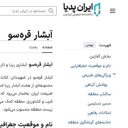
رش
ه
منوی اصلی
حتوا
آبشار قره‌سو
فهرست
نهفتن
صفحه
بحث
بخش آغازین
آبشار قره‌سو
؛ آبشاری زیبا و ت
نام و موقعیت جغرافیایی
ویژگی‌های طبیعی
آبشار قره‌سو در شهرستان
کلات 
تغییر وضعیت زیربخش‌های ویژگی‌های طبیعی
پوشش گیاهی
مجموعه‌ای از هشت آبشار زیبا ا
طبیعت
ایران
به‌شمار می‌رود که 
ساکنان منطقه
شرب و
کشاورزی
منطقه کمک می‌ک
مسیر دسترسی
زیست منطقه محسوب می‌شود.
امکانات رفاهی
جاذبه‌های گردشگری منطقه
نام و موقعیت جغرافیا