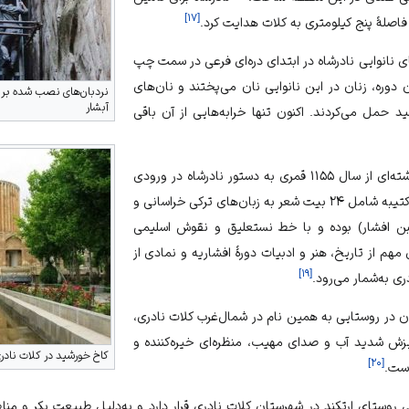
]
۱۷
[
ز فاصلهٔ پنج کیلومتری به کلات هدایت کرد.
ای نانوایی نادرشاه در ابتدای دره‌ای فرعی در سمت چپ
آن دوره، زنان در این نانوایی نان می‌پختند و نان‌های
نردبان‌های نصب شده بر دیو
آبشار
ید حمل می‌کردند. اکنون تنها خرابه‌هایی از آن باقی
: کتیبهٔ نادری سنگ‌نوشته‌ای از سال ۱۱۵۵ قمری به دستور نادرشاه در ورودی
قدیم شهر کلات نادری است. این کتیبه شامل ۲۴ بیت شعر به زبان‌های ترکی خراسانی و
لبن افشار) بوده و با خط
نستعلیق
و نقوش
اسلیمی
م از تاریخ، هنر و ادبیات دورهٔ افشاریه و نمادی از
]
۱۹
[
ی به‌شمار می‌رود.
ان در روستایی به همین نام در شمال‌غرب کلات نادری،
متر، به‌دلیل ریزش شدید آب و صدای مهیب، منظره‌ای خیره‌کننده و
کاخ خورشید در کلات نادر
]
۲۰
[
است.
کی روستای ارتکند در شهرستان کلات نادری قرار دارد و به‌دلیل طبیعت بکر و