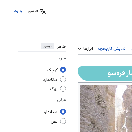
فارسی
ورود
ظاهر
نهفتن
نمایش تاریخچه
ابزارها
متن
کوچک
ر قره‌سو
استاندارد
بزرگ
عرض
استاندارد
پهن