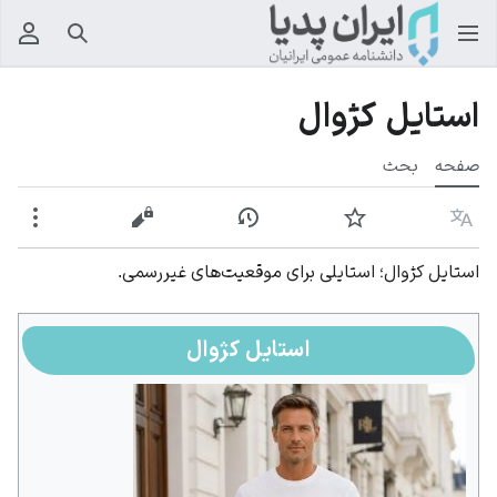
جستجو
منوی
استایل کژوال
صفحه
بحث
زبان
پیگیری
نمایش تاریخچه
نمایش مبدأ
بیشت
استایل کژوال؛ استایلی برای موقعیت‌های غیررسمی.
استایل کژوال