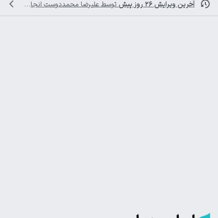
آخرین ویرایش ۲۶ روز پیش
توسط
علیرضا محمددوست
انجام شده است