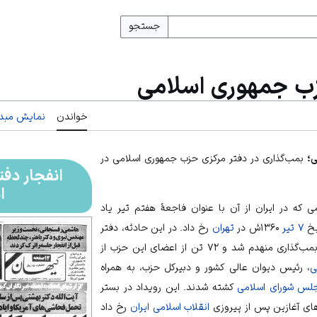
جستجو
زب جمهوری اسلامی
خواندن
نمایش مبدأ
ی؛
بمب‌گذاری در دفتر مرکزی حزب جمهوری اسلامی در
انفجار دف
ا
ی
که در
ایران
از آن با عنوان فاجعهٔ هفتم تیر یاد
یخ
۷ تیر
۱۳۶۰ش در
تهران
رخ داد. در این حادثه، دفتر
مرکزی حزب جمهوری اسلامی با بمب‌گذاری منهدم شد و ۷۲ تن از اعضای این حزب از
ی
، رئیس دیوان عالی کشور و دبیرکل حزب، به همراه
لس شورای اسلامی
کشته شدند. این رویداد در بستر
ای آغازین پس از پیروزی
انقلاب اسلامی ایران
رخ داد