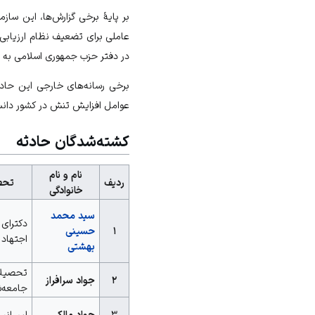
بر پایهٔ برخی گزارش‌ها، این ساز
عاملی برای تضعیف نظام ارزیابی 
در دفتر حزب جمهوری اسلامی به 
برخی رسانه‌های خارجی این حادث
عوامل افزایش تنش در کشور دانس
کشته‌شدگان حادثه
نام و نام
ردیف
تحص
خانوادگی
سید محمد
دکترای 
۱
حسینی
اجتهاد
بهشتی
تحصیل
۲
جواد سرافراز
جامعه‌
۳
جواد مالکی
لیسانس