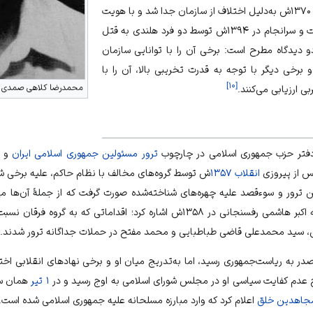
فعالیت داشت. وی در اوایل دههٔ ۱۳۷۰ش به‌دلیل اختلاف از سازمان جدا شد و با هویت
رفت و سرانجام در ۱۳۹۴ش توسط دو فرد هلندی به قتل
و دیدگاه مطرح است: برخی آن را با توانایی سازمان
رخی دیگر با توجه به قدرت تخریبی بالا، آن را با
]
۱۰
[
محمدرضا کلاهی صمدی
 ارزیابی می‌کنند.
ار دفتر حزب جمهوری اسلامی در چارچوب
ترور مسئولین جمهوری اسلامی ایران
و م
س از پیروزی
انقلاب ۱۳۵۷
ش توسط گروه‌های مخالف با نظام حاکم، علیه برخی
ین ترور و سوءقصد علیه چهره‌های شناخته‌شده صورت گرفت که از جملهٔ آن‌ها می
فسنجانی در ۱۳۵۸ش اشاره کرد؛ اقداماتی که به
گروه فرقان
نسبت 
،
سید محمدعلی قاضی طباطبایی
و
محمد مفتح
در حملات جداگانه ترور شدند.
صدر
به ریاست‌جمهوری رسید، اما به‌تدریج میان او و برخی نهادهای انقلابی اختل
۱ تیر
همان س
مجاهدین خلق
اعلام کرد که وارد مبارزه مسلحانه علیه جمهوری اسلامی شده است.