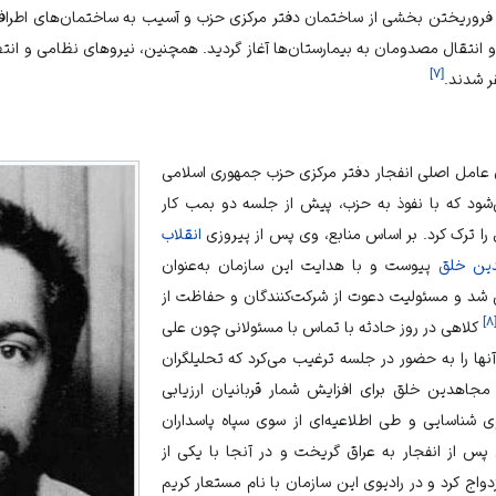
 فروریختن بخشی از ساختمان دفتر مرکزی حزب و آسیب به ساختمان‌های اطراف 
د و انتقال مصدومان به بیمارستان‌ها آغاز گردید. همچنین، نیروهای نظامی و ان
]
۷
[
ر شدند.
 عامل اصلی انفجار دفتر مرکزی
حزب جمهوری اسلامی
ش معرفی می‌شود که با نفوذ به حزب، پیش از جلسه دو بمب کار
 ترک کرد. بر اساس منابع، وی پس از پیروزی
انقلاب
ین خلق
پیوست و با هدایت این سازمان به‌عنوان
ی شد و مسئولیت دعوت از شرکت‌کنندگان و حفاظت از
]
۸
کلاهی در روز حادثه با تماس با مسئولانی چون
علی
آنها را به حضور در جلسه ترغیب می‌کرد که تحلیلگران
 مجاهدین خلق برای افزایش شمار قربانیان ارزیابی
ی شناسایی و طی اطلاعیه‌ای از سوی
سپاه پاسداران
 پس از انفجار به
عراق
گریخت و در آنجا با یکی از
ج کرد و در رادیوی این سازمان با نام مستعار کریم