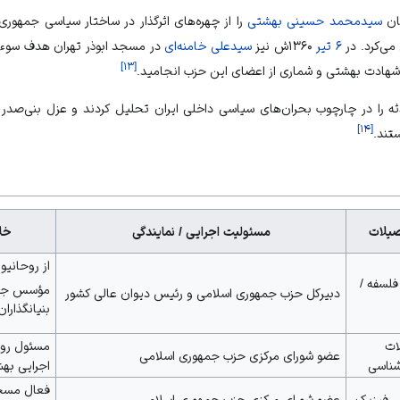
مان
سیدمحمد حسینی بهشتی
را از چهره‌های اثرگذار در ساختار سیاسی جمهور
می‌کرد. در
۶ تیر
۱۳۶۰ش نیز
سیدعلی خامنه‌ای
در
مسجد ابوذر تهران
هدف سوءقصد
]
۱۳
[
شهادت بهشتی و شماری از اعضای این حزب انجامید.
ه را در چارچوب بحران‌های سیاسی داخلی ایران تحلیل کردند و عزل بنی‌صدر 
]
۱۴
[
تند.
یلات
مسئولیت اجرایی / نمایندگی
خل
از روحانیو
فلسفه /
مؤسس
جا
دبیرکل حزب جمهوری اسلامی و رئیس دیوان عالی کشور
بنیانگذارا
ات
مسئول رواب
عضو شورای مرکزی حزب جمهوری اسلامی
شناسی
اجرایی به
فعال
مسجد
 فیزیک
عضو شورای مرکزی حزب جمهوری اسلامی