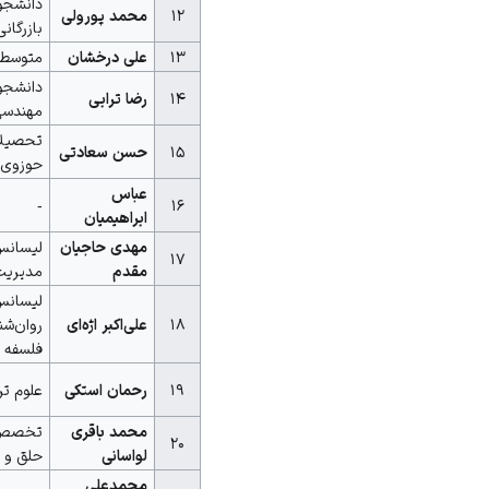
دانشجو
۱۲
محمد پورولی
بازرگانی
۱۳
علی درخشان
متوسطه
دانشجو
۱۴
رضا ترابی
مهندسی
تحصیل
۱۵
حسن سعادتی
حوزوی
عباس
-
۱۶
ابراهیمیان
مهدی حاجیان
لیسان
۱۷
مقدم
مدیریت
لیسان
۱۸
علی‌اکبر اژه‌ای
روان‌شن
فلسفه
۱۹
رحمان استکی
علوم تر
محمد باقری
تخصص 
۲۰
لواسانی
حلق و ب
محمدعلی