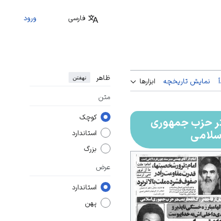
فارسی
ورود
ظاهر
نهفتن
نمایش تاریخچه
ابزارها
متن
کوچک
تر حزب جمهوری
سلامی
استاندارد
بزرگ
عرض
استاندارد
پهن