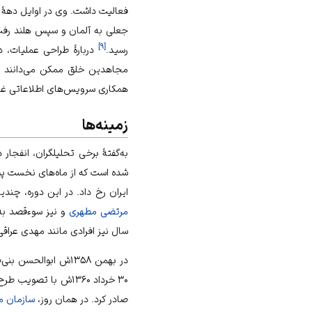
جعلی به
آلمان
و سپس
هلند
]
۹
[
رسید.
دربارهٔ طراحی عملیات، د
مجاهدین خلق ممکن می‌دانند و ب
همکاری سرویس‌های اطلاعاتی غربی
زمینه‌ها
به‌گفتهٔ برخی تحلیلگران، انفج
شده است که از ماه‌های نخست پ
ایران رخ داد. در این دوره، چند
مرتضی مطهری
و نیز سوءقصد به اکبر هاشمی ر
سال نیز افرادی مانند
مهدی عراقی
در
بهمن
۱۳۵۸ش
ابوالحسن بنی‌
۳۰ خرداد
۱۳۶۰ش با تصویب طرح عدم کفایت سیاسی او در مجلس شورای اسلامی به اوج رسید و در
صادر کرد. در همان روز،
سازمان 