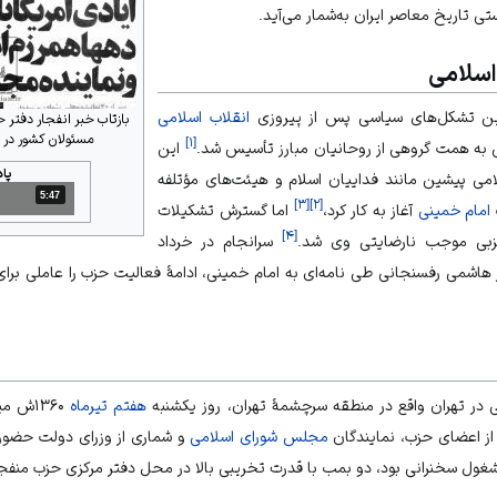
ی تاریخ معاصر ایران به‌شمار می‌آید.
سلامی
رین تشکل‌های سیاسی پس از پیروزی
انقلاب اسلامی
بازتاب خبر انفجار دفتر 
مسئولان کشور در روزنامه
]
۱
[
این
پا
لامی پیشین مانند
فداییان اسلام
و
هیئت‌های مؤتلفه
5:47
مدت: 5 دقیقه و 47 ثانیه
]
۳
[
]
۲
[
امام خمینی
آغاز به کار کرد،
اما گسترش تشکیلات
]
۴
[
حزبی موجب نارضایتی وی شد.
سرانجام در خرداد
ر هاشمی رفسنجانی
طی نامه‌ای به امام خمینی، ادامهٔ فعالیت حزب را عاملی برا
در تهران واقع در منطقه سرچشمهٔ تهران، روز
یکشنبه
هفتم تیرماه
۱۳۶۰ش 
ز اعضای حزب، نمایندگان
مجلس شورای اسلامی
ول سخنرانی بود، دو بمب با قدرت تخریبی بالا در محل دفتر مرکزی حزب منفج