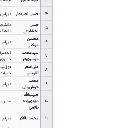
۴
حسن اجاره‌دار
دیپلم ر
حسن
دانشجو
۵
بخشایش
دانشگاه 
محسن
۶
دیپلم
مولائی
سیدمحمد
تحصیل
۷
موسوی‌فر
حوزوی
علی‌اصغر
فوق‌لی
۸
آقازمانی
حسابدا
محمد
۹
دیپلم
خوش‌زبان
حبیب‌الله
۱۰
مهدی‌زاده
مدیریت
طالعی
۱۱
محمد بالاگر
دیپلم