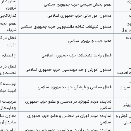
ی
بنیان‌گذار
عضو بخش سیاسی حزب جمهوری اسلامی
قزوین
مسئول امور مالی حزب جمهوری اسلامی
تدارکاتچی ا
ی
عضو انجمن
مسئول تبلیغات شاخه دانشجویی حزب جمهوری اسلامی
 برق
شریف
ات
فعال در گ
عضو حزب جمهوری اسلامی
تهران
فعال واحد تشکیلات حزب جمهوری اسلامی
از اعضای ا
س
فعال در ب
مسئول آموزش واحد مهندسین حزب جمهوری اسلامی
 اقتصاد
نخست‌وزی
س
نویسنده ک
اسی و
فعال سیاسی و فرهنگی حزب جمهوری اسلامی
شهید بهش
نماینده مردم شهرکرد در مجلس و عضو حزب جمهوری
سرپرست اد
بیتی
اسلامی
چهارمحال 
گوش و
نماینده مردم تهران در مجلس و عضو حزب جمهوری
معاون ساب
ینی
اسلامی
ساختار آن
نماینده مردم
همدان
در مجلس و عضو حزب جمهوری
امام جمع