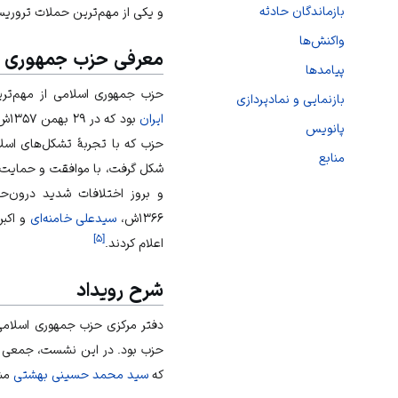
بازماندگان حادثه
و یکی از مهم‌ترین حملات تروریست
واکنش‌ها
معرفی حزب جمهوری ا
پیامدها
حزب جمهوری اسلامی از مهم‌ت
بازنمایی و نمادپردازی
ایران
بود که در
۲۹ بهمن
۱۳۵۷ش به همت گروهی از روحانیان مبارز تأسیس شد.
پانویس
حزب که با تجربهٔ تشکل‌های اس
منابع
شکل گرفت، با موافقت و حمایت
و بروز اختلافات شدید درون‌
۱۳۶۶ش،
سیدعلی خامنه‌ای
و
اکب
]
۵
[
اعلام کردند.
شرح رویداد
دفتر مرکزی حزب جمهوری اسلامی 
حزب بود. در این نشست، جمعی ا
که
سید محمد حسینی بهشتی
مشغ