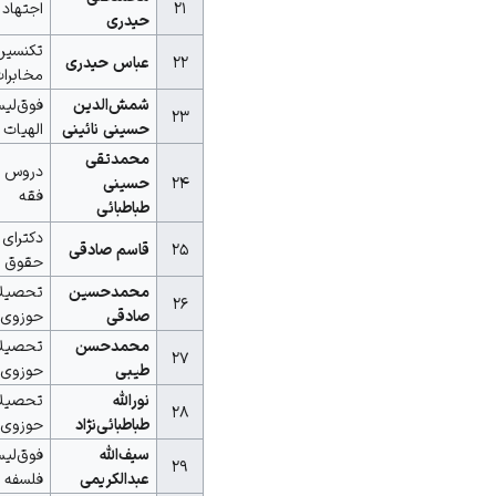
۲۱
اجتهاد
حیدری
تکنسین
۲۲
عباس حیدری
مخابرا
شمش‌الدین
فوق‌لی
۲۳
حسینی نائینی
الهیات
محمدتقی
دروس خ
۲۴
حسینی
فقه
طباطبائی
دکترای 
۲۵
قاسم صادقی
حقوق
محمدحسین
تحصیل
۲۶
صادقی
حوزوی
محمدحسن
تحصیل
۲۷
طیبی
حوزوی
نورالله
تحصیل
۲۸
طباطبائی‌نژاد
حوزوی
سیف‌الله
فوق‌لی
۲۹
عبدالکریمی
فلسفه