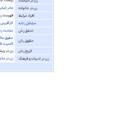
ریاست جم
زن در سیاست
نرشخی، محمد، تاریخ بخارا، ترج
مادر
مادر
زن در خانواده
نظیما، علی و رشاد، مکمل عثمانلی لغ
فهرست ریا
افراد مرتبط
entury Turkish, London, 1972.
کارآفرینی 
مشاغل زنانه
نجابت زنا
اخلاق زنان
حقوق مال
حقوق زنان
امنیت فر
زن در پیش
تاریخ زنان
زن در مثن
زن در ادبیات و فرهنگ