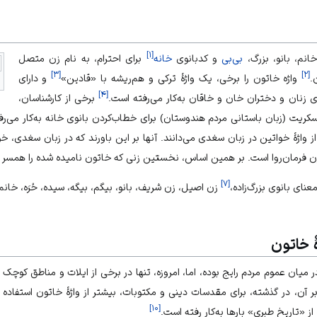
]
۱
[
انم، بانو، بزرگ،
بی‌بی
و کدبانوی
خانه
برای احترام، به نام زن متصل
]
۳
[
]
۲
[
.
واژه خاتون را برخی، یک واژهٔ ترکی و هم‌ریشه با «قادین»
و دارای
]
۴
[
ای زنان و دختران خان و خاقان به‌کار می‌رفته است.
برخی از کارشناسان،
نسکریت (زبان باستانی مردم هندوستان) برای خطاب‌کردن بانوی خانه به‌کار می‌رفته
از واژهٔ خواتین در زبان سغدی می‌دانند. آنها بر این باورند که در زبان سغدی، خو
 زن فرمان‌روا است. بر همین اساس، نخستین زنی که خاتون نامیده شده را همسر خ
]
۷
[
نای بانوی بزرگ‌زاده،
زن اصیل، زن شریف، بانو، بیگم، بیگه، سیده، حُرَه، خان
ٔ خاتون
 میان عموم مردم رایج بوده، اما، امروزه، تنها در برخی از ایلات و مناطق کوچک م
ر آن، در گذشته، برای مقدسات دینی و مکتوبات، بیشتر از واژهٔ خاتون استفاده می
]
۱۰
[
ز «تاریخ طبری» بارها به‌کار رفته است.