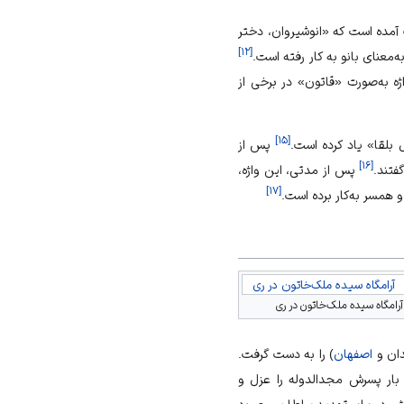
ب آمده است که «انوشیروان، دختر
]
۱۲
[
ه‌معنای بانو به کار رفته است.
ژه به‌صورت «قاتون» در برخی از
]
۱۵
[
 بلقا» یاد کرده است.
پس از
]
۱۶
[
فتند.
پس از مدتی، این واژه،
]
۱۷
[
 همسر به‌کار برده است.
آرامگاه سیده ملک‌خاتون در ری
آرامگاه سیده ملک‌خاتون در ری
اصفهان
) را به دست گرفت.
 بار پسرش مجدالدوله را عزل و