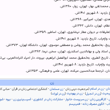
دتقی بهار، تهران، زوار، ۱۳۸۰ش.
ریور ۱۴۰۱ش.
۳۹۷.
هران، امیرکبیر، ۱۳۶۸ش.
یعه مذهب در تاریخ ایران (سیده خاتون، ترکان خاتون، جانبیگم خاتون)»، 1385.
، تهران، دانش، ۱۳۶۲ش.
ر.
ات بر دیوان عطار نیشابوری، تهران، اساطیر، ۱۳۵۹ش.
 بخش 59، سایت گنجور.
 تاریخ بازدید: ۸ شهریور ۱۴۰۱ش.
رهان قاطع، 1361ش؛
ریخ، به‌تحقیق محمد روشن و مصطفی موسوی، تهران، دانشگاه تهران، ۱۳۷۳ش.
اد ولی و بهاءالدین اسکندری، تهران، سخن نیما، ۱۳۸۲ش.
ر دیوان عطار نیشابوری، ۱۳۵۹ش، ص۸، به نقل از عطار نیشابوری.
ریخ الطبری، به‌تحقیق محمد ابوالفضل ابراهیم، بیروت، دار احیاء التراث‌العربی، بی‌تا
 برآمده از چاه افسانه‌ها/ فرشته آرزوها همراه کودکان می‌شود»، خبرگزاری شبستان.
 تاریخ بازدید: ۸ شهریور ۱۴۰۱ش.
.
ن، ترجمهٔ عبدالحسین میکده، تهران، علمی و فرهنگی، ۱۳۵۳ش.
اطع، تهران، معین، ۱۳۶۱ش.
زن
د: ۸ شهریور ۱۴۰۱ش.
نان
زن در اسلام
مرجعیت دینی زنان
زن مسلمان
کنشگری اجتماعی زنان در قرآن
مبانی ک
ب، تاریخ بازدید: ۸ شهریور ۱۴۰۱ش.
یحیت
زن در انجیل
زن در یهودیت
زن در تورات
ه بر جامع‌التواریخ، تهران، دانشگاه تهران، ۱۳۷۳ش.
کارآفرینی زنان
زن سرپرست خانوار
مشارکت زنان در کشاورزی
آسیب‌پذیری زن
بیوه
شوگ
ازدید: ۸ شهریور ۱۴۰۱ش.
اب
الگوی مصرف زنانه
فمینیسم
معنوی، به‌تحقیق نیکلسن، تهران، بدرقه جاویدان، ۱۳۶۷ش.