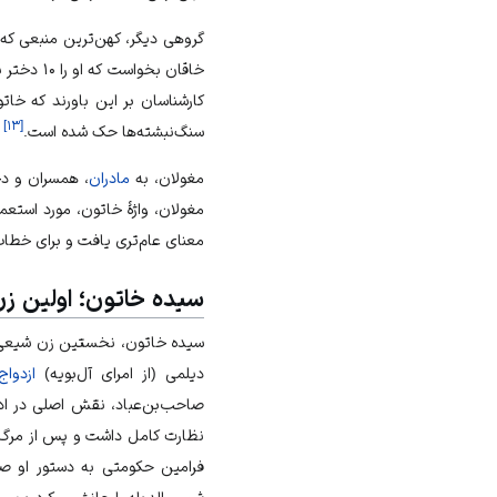
گروهی دیگر، کهن‌ترین منبعی که ا
خاقان بخواست که او را ۱۰ دختر بود. یکی از خاتون بزرگ و دیگران از زن دیگر».
کارشناسان بر این باورند که خات
]
۱۳
[
سنگ‌نبشته‌ها حک شده است.
مغولان، به
مادران
، همسران و دخ
مغولان، واژهٔ خاتون، مورد استعم
معنای عام‌تری یافت و برای خطاب
سیده خاتون؛ اولین ز
سیده خاتون، نخستین زن شیعی حکو
دیلمی (از امرای آل‌بویه)
ازدواج
صاحب‌بن‌عباد، نقش اصلی در اد
نظارت کامل داشت و پس از مرگ فخرالدوله (۳۸۷ق) با لقب «امّ‌الملوک» عملاً اداره 
فرامین حکومتی به دستور او صاد