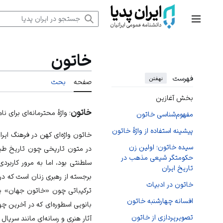
رش
ه
منوی اصلی
حتوا
خاتون
فهرست
نهفتن
صفحه
بحث
بخش آغازین
خاتون
؛ واژهٔ محترمانه‌ای برای نا
مفهوم‌شناسی خاتون
پیشینه استفاده از واژهٔ خاتون
خاتون واژه‌ای کهن در فرهنگ ایرا
سیده خاتون؛ اولین زن
در متون تاریخی چون
تاریخ طب
حکومتگر شیعی مذهب در
سلطنتی بود، اما به مرور کاربردی
تاریخ ایران
برجسته از رهبری زنان است که در د
خاتون در ادبیات
ترکیباتی چون «خاتون جهان» یا
افسانه چهارشنبه خاتون
بانویی اسطوره‌ای که در آخرین چها
تصویرپردازی از خاتون
آثار هنری و رسانه‌ای مانند سریا