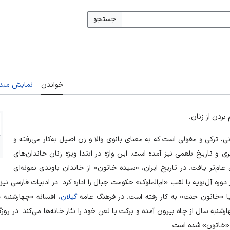
جستجو
خواندن
نمایش مبدأ
م بردن از زنان.
نی، ترکی و مغولی است که به معنای بانوی والا و زن اصیل به‌کار می‌رفته و
ری
و
تاریخ بلعمی
نیز آمده است. این واژه در ابتدا ویژه زنان خاندان‌های
 عام‌تر یافت. در تاریخ ایران، «سیده خاتون» از خاندان باوندی نمونه‌ای
وره آل‌بویه با لقب «ام‌الملوک» حکومت جبال را اداره کرد. در ادبیات فارسی نیز 
 «خاتون جنت» به کار رفته است. در فرهنگ عامه
گیلان
، افسانه «چهارشنبه خ
رشنبه سال از چاه بیرون آمده و برکت یا لعن خود را نثار خانه‌ها می‌کند. در روز
ل «خاتون» شده است.