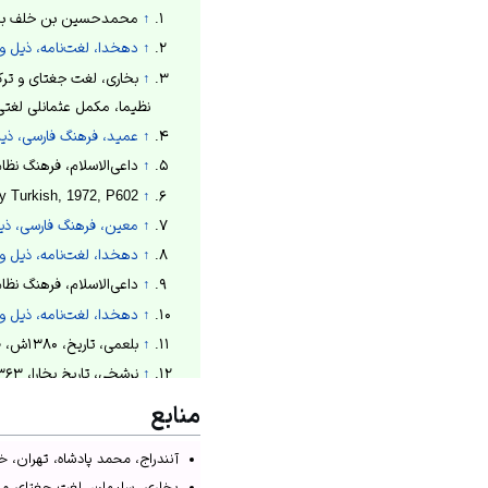
↑
محمدحسین بن خلف برهان، برهان قاطع
↑
دهخدا، لغت‌نامه، ذیل وا
↑
بخاری، لغت جغتای و ترکی عثمانی، ۸
نظیما، مکمل عثمانلی لغتی، ۱۳۱۹ق، ص۷
↑
عمید، فرهنگ فارسی، ذیل 
↑
داعی‌الاسلام، فرهنگ نظام، 1362ش، ذیل واژه خا
↑
eenth Century Turkish, 1972, P602
↑
معین، فرهنگ فارسی، ذیل 
↑
دهخدا، لغت‌نامه، ذیل وا
↑
داعی‌الاسلام، فرهنگ نظام، 1362ش، ج2، ص
↑
دهخدا، لغت‌نامه، ذیل وا
↑
بلعمی، تاریخ، ۱۳۸۰ش، ص744.
↑
نرشخی، تاریخ بخارا، ۱۳۶۳ش، ص12-13.
↑
موسوی، حاشیه بر جامع‌التواریخ، 1373ش
منابع
↑
رشیدالدین فضل‌الله، جامع التواریخ، ۱۳۷۳
آنندراج، محمد پادشاه، تهران، خیام، ۶
↑
گروسه، امپراطوری صحرانوردان، ۳۵۳
بخاری، سلیمان، لغت جغتای و ترکی