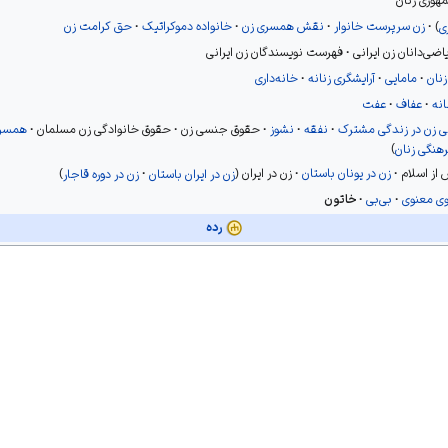
هوری زنان
مهٔ احمد بن محمد قباوی، تلخیص محمد بن زفر، به‌تحقیق مدرس رضوی، تهران، توس، ۳
ی
زن سرپرست خانوار
نقش همسری زن‌
خانواده دموکراتیک
حق کرامت زن
تی، استانبول، بی‌نا، ۱۳۱۹ق.
ضی‌دانان زن ایرانی
فهرست نویسندگان زن ایرانی
Clauson, G. , An Etymological Dictionary of pre -Thirteenth C
زنان
مامایی
آرایشگری زنانه
خانه‌داری
نه
عفاف
عفت
ی زن در زندگی مشترک
نفقه
نشوز
حقوق جنسی زن
حقوق خانوادگی زن مسلمان
همسرآ
هنگی زنان
 از اسلام
زن در یونان باستان
زن در ایران
زن در ایران باستان
زن در دوره قاجار
وی معنوی
بی‌بی
خاتون
رده