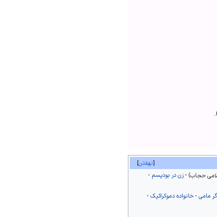
.
نهفتن
لامی حجاب
زن در بودیسم
ر مامی
خانواده دموکراتیک