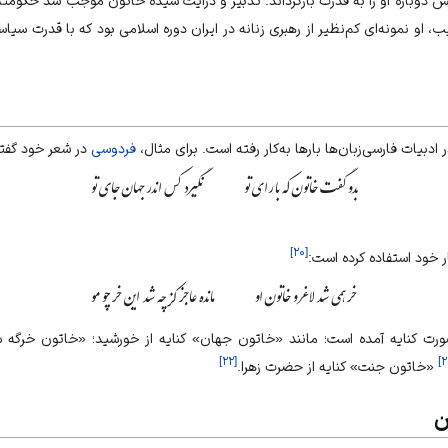
 دوباره او را به قدرت بازگرداند. تدبیر و درایت سیده خاتون موجب شد حکوم
یب، او نمونه‌ای کم‌نظیر از رهبری زنانه در ایران دوره اسلامی بود که با قدرت 
 ادبیات فارسی‌زبان‌ها بارها به‌کار رفته است. برای مثال،
فردوسی
در شعر خود گفت
بدو گفت خاتون که با رای تو
نگیرد کس اندر جهان جای تو
]
۲۰
[
ار خود استفاده کرده است:
خر همی شد لاغر و خاتون او
مانده عاجز کز چه شد این خر چو مو
صورت کنایه آمده است؛ مانند «خاتون جهان» کنایه از خورشید؛ «خاتون خرگه س
]
۲۲
[
]
۲
«خاتون جنت» کنایه از حضرت زهرا.
ن