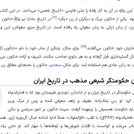
ین واژه در آن به کار رفته را متن فارسی «تاریخ بلعمی» می‌دانند. در این کتا
]
۱۱
[
در تاریخ بخارا نیز واژهٔ خاتون ب
ون، از زبان ترکی به زبان مغولی راه یافته است. در تاریخ سری مغولان، این وا
]
۱۴
[
تران خود خاتون می‌گفتند؛
برای مثال، چنگیز از مادر خود با نام «خاتون آل
ال گسترده‌تری قرار گرفته و به هر بانوی صاحب مکنت، شریف و آزاده خاتون می‌گ
 به زنان عادی هم استفاده شد؛ برای مثال،
سعدی
، خاتون را به‌معنای مطلق زن و
ن حکومتگر شیعی مذهب در تاریخ ایران
متگر در تاریخ ایران و از خاندان باوندی طبرستان بود که با فخرالدوله
کرد. او زنی ملک‌زاده، عفیف و زاهد معرفی شده و پس از مرگ وزیر
اره حکومت همسرش را برعهده گرفت. سیده خاتون بر امور سیاسی و مالی
شاخه جبال آل‌بویه (ری، همدان و
ر می‌شد و توانست با اقتدار شورش‌ها و توطئه‌ها را مهار کند. او حتی یک