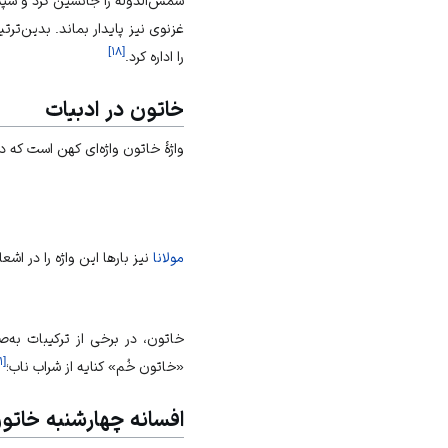
شمس‌الدوله را جانشین کرد و سپس
غزنوی نیز پایدار بماند. بدین‌ترت
]
۱۸
[
را اداره کرد.
خاتون در ادبیات
واژهٔ خاتون واژه‌ای کهن است که در
مولانا
نیز بارها این واژه را در اشع
خاتون، در برخی از ترکیبات به‌
۱
[
«خاتون خُم» کنایه از شراب ناب؛
افسانه چهارشنبه خاتو