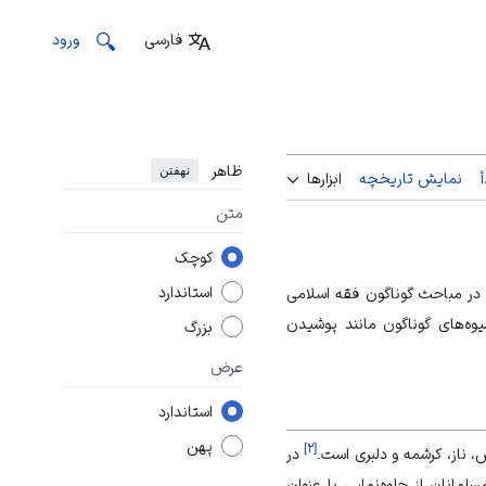
فارسی
ورود
ظاهر
نهفتن
نمایش تاریخچه
ابزارها
متن
کوچک
استاندارد
در مباحث گوناگون فقه اسلامی
وه‌های گوناگون مانند پوشیدن
بزرگ
عرض
استاندارد
پهن
]
۲
[
 ناز، کرشمه و دلبری است.
در
مانان از جلوه‌نمایی با عنوان