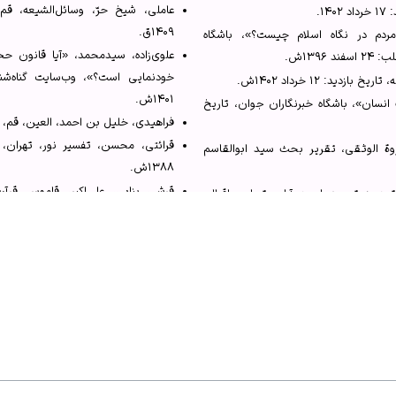
عاملی، شیخ حرّ، وسائل‌الشیعه، قم،
۱.
۱۴۰۹ق.
دم در نگاه اسلام چیست؟»، باشگاه
 چالش مد و لباس»، 1386ش، ص136-140.
علوی‌زاده، سیدمحمد، «آیا قانون ح
۱۳۹۶ش.
هیجان و خویشتنداری، بی‌تا، ج1، ص240.
ید: ۱۲ خرداد ۱۴۰۲ش.
۱۴۰۱ش.
انسان»، باشگاه خبرنگاران جوان، تاریخ
.
فراهیدی، خلیل بن احمد، العین، قم، دارالهج
قش آن‌ها در سلامت روانی زن»، 1389ش.
قرائتی، محسن، تفسیر نور، تهران، 
ة الوثقی‏، تقریر بحث سید ابوالقاسم
ور او در اجتماع از منظر قرآن»، 1389ش.
قرشی بنابی، علی‌اکبر، قاموس قرآن،
مدن؛ ترجمه احمد آرام، تهران، اقبال،
ور او در اجتماع از منظر قرآن»، 1389ش.
کتاب مقدس، انگلیس، انجمن پخش کتب م
دهخدا، علی‌اکبر، لغت‌نامه، وب‌سایت واژه‌یاب، تاریخ بازدید: ۱۶ اردیبهشت
کلینی، محمد بن یعقوب، اصول کافی
سلام.
۱۳۶۷ش.
دهخدا، علی‌اکبر، لغت‌نامه، وب‌سایت واژه‌یاب، تاریخ بازدید: ۲۵ اردیبهشت
یی می‌کنند؟»، خبرگزاری دانشجویان ایران: ایسنا.
گروهی از نویسندگان، جوان، هیجان
جاب متضاد با نیاز طبیعی زن به خودنمایی است؟»، وب‌سایت گناه‌شناسی.
فرهنگی دارالحدیث، بی‌تا.
ش آن‌ها در سلامت روانی زن»، نشریه
مصطفوی، حسن، التحقیق فی کلمات الق
 آموزشی و پژوهشی امام خمینی، تاریخ
و نشر کتاب، ۱۳۶۰ش.
معنوی، زینب سادات و طاهری، مسلم،