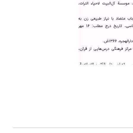
 موسسة آل‌البیت لاحیاء التراث،
جاب متضاد با نیاز طبیعی زن به
خودنمایی است؟»، وب‌سایت گناه‌شناسی، تاریخ درج مطلب: ۱۶ مهر
ره، ۱۳۶۶ش.
مرکز فرهنگی درس‌هایی از قرآن،
 ‏ تهران، دار الکتب الإسلامیة،
قدسه، ۱۹۸۰م.
، تهران، دارالکتب الاسلامیه،
 و خویشتنداری، قم، مؤسسه علمی
رآن الکریم، تهران، بنگاه ترجمه
 «خودنمایی زنان در فضای مجازی