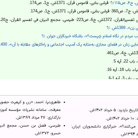
؛ قرشی بنابی، قاموس قرآن، 1371ش، ج‏1، ص174.
جمع البیان فی تفسیر القرآن، ج‏20، ص108؛
، 1389ش.
 مردم در نگاه اسلام چیست؟»، باشگاه خبرنگاران جوان.
ان در فضای مجازی به‌مثابه یک آسیب اجتماعی و راه‌کارهای مقابله با آن»، 1400ش، ص 195-201.]
 آیه 5.
1، آیه 16.
 آیه 1-6.
 آیه 1-6.
طاهری‌نیا، احمد، «زن و کیفیت حضور ا
معرفت، سامانه نشریات مؤسسه آموز
د: ۵ خرداد ۱۴۰۲ش.
بارگذاری: ۲۷ مرداد ۱۳۸۹ش.
۱ش.
طبرسی، فضل بن حسن، مجمع البیان
ی‌کنند؟»، خبرگزاری دانشجویان ایران:
خسرو، ۱۳۷۲ش.
ررسی تطبیقی دو مؤلفه جاهلیت اولی، تبرج وخشونت علیه زن، با جاهلیت مدرن از منظز قرآن»،