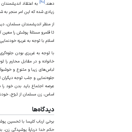
]
۲۰
[
دهند.
به اعتقاد اندیشمندان
زیادی شده که این امر منجر به ش
از منظر اندیشمندان مسلمان، دین
تا قلمرو مسئلهٔ پوشش را معین ک
اسلام با توجه به غریزه خودنمای
با توجه به غریزی بودن جلوه‌گری 
خانواده و در مقابل محارم را توص
لباس‌های زیبا و متنوع و خوشبوک
جلوه‌نمایی و جلب توجه دیگران اس
عرصه اجتماع باید بدن خود را به
اساس، زن مسلمان از تبرّج، خودن
دیدگاه‌ها
برخی ارباب کلیسا با تحسین پوشش 
حکم خدا دربارهٔ پوشیدگی زن، به