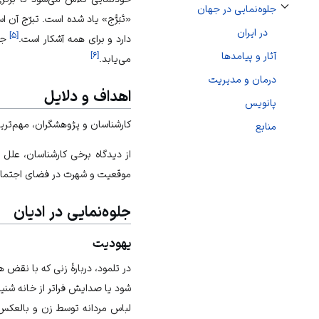
جلوه‌نمایی در جهان
تغییر وضعیت زیربخش‌های جلوه‌نمایی در جهان
«تَبَرُّج» یاد شده است. تبرّج آن 
در ایران
]
۵
[
دارد و برای همه آشکار است.
جلو
آثار و پیامدها
]
۶
[
می‌یابد.
درمان و مدیریت
اهداف و دلایل
پانویس
کارشناسان و پژوهشگران، مهم‌ترین
منابع
از دیدگاه برخی کارشناسان، عل
موقعیت و شهرت در فضای اجتماع
جلوه‌نمایی در ادیان
یهودیت
در تلمود، دربارهٔ زنی که با نق
شود یا صدایش فراتر از خانه شنی
لباس مردانه توسط زن و بالعکس