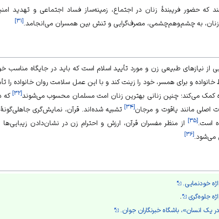
د که حضور فریبندهٔ زنان در اجتماع، زمینه‌ساز فساد اجتماعی و تهدید امن
]
۳۱
[
نان، به چشم‌وهم‌چشمی، مصرف‌گرایی و تنش بین همسران می‌انجامد.
ایی از نیازهای طبیعی زن و مورد تأیید اسلام است که باید در جایگاه مناسب خ
 خانواده و برای همسر، خود را زینت کند و با این عمل سلامت روان خانواده را تأ
]
۳۲
[
اده کمک می‌کند؛ چنین زنانی بهترین زنان امت مسلمان محسوب می‌شوند
که د
]
۳۴
[
ت اصلی مانند یاقوت و مرجان
تشبیه شده‌اند. قرآن، نمایش‌گری جاهلی‌گونه
]
۳۵
[
ه است.
از منظر مفسران قرآن، ارزش و احترام زن در نشان‌دادن زیبایی‌ه
]
۳۶
[
 می‌شود.
ژه خودنمایی.
ژه جلوه‌گری
.
ر یک انسان»، باشگاه خبرنگاران جوان.