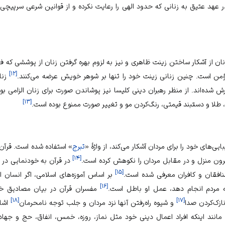
 عهد عتیق به زنانی که حدود الهی را رعایت نکرده و از قوانین شرعی سرپیچی 
ان از آشکار ساختن زینت ظاهری و نیز به لزوم بهره گرفتن زنان از پوششی که فس
]
۱۲
[
است. چنین زنانی زینت خود را تنها بر شوهر خویش عرضه می‌کنند.
زنا
 شده‌اند. از منظر رهبران دینی کلیسا نیز پوشاندن صورت برای زنان الزامی بو
]
۱۳
[
 طلا و دستبند قیمتی، رنگ‌کردن مو و تغییر صورت ممنوع بوده است.
یی‌های خود را برای مردان آشکار می‌کند، از واژهٔ «
تبرج
» استفاده شده است. قرآن،
]
۱۴
[
رون منزل و در مقابل مردان را نکوهش کرده است.
در قرآن به خودنمایی در ا
]
۱۵
[
افقان و کافران معرفی شده است.
بر اساس آموزه‌های اسلامی، اگر انسان ا
]
۱۶
[
به مردم انجام دهد، عمل او باطل است.
مفسران قرآن در بیان مصادیق خو
]
۱۸
[
]
۱۷
[
ازک‌کردن صدا
و شیوه راه‌رفتن آنها نزد مردان و جلب توجه نامحرمان
اشاره
 مانند اینکه افراد اعمال دینی خود مثل نماز، روزه، خمس، انفاق، حج و جهاد