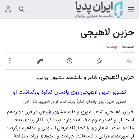
جستجو
منوی
حزین لاهیجی
صفحه
بحث
زبان
پیگیری
نمایش تاریخچه
نمایش مبدأ
بیشت
حزین لاهیجی،
شاعر و دانشمند مشهور ایرانی.
تصویر حزین لاهیجی روی یادمان کنگرهٔ بزرگداشت او
تصویر حزین روی یادمان کنگرهٔ بزرگداشت او در شهریور ۱۳۷۵ش
حَزِین لاهیجی، شاعر، مورخ و عالم مشهور
شیعی
در قرن دوازدهم
است. از او که در علوم مختلف مهارت پیدا کرد، آثار زیادی به‌جا
مانده است. اشعار وی را تجلیگاه عرفان اسلامی و مفاهیم برگرفته
از آموزه‌های قرآنی دانسته‌اند. حوادث و سفرهای زیاد، مطالعهٔ