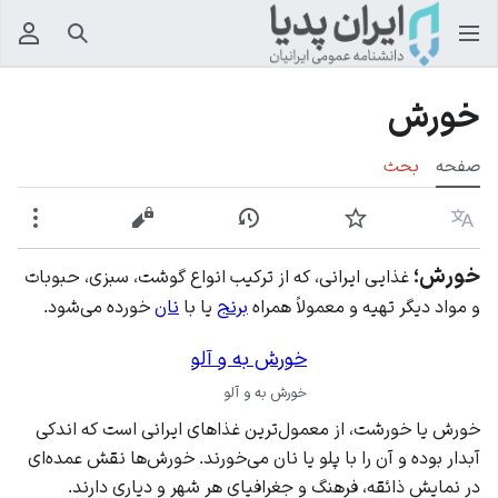
جستجو
منوی
خورش
صفحه
بحث
زبان
پیگیری
نمایش تاریخچه
نمایش مبدأ
بیشت
خورش؛
غذایی ایرانی، که از ترکیب انواع گوشت،
سبزی
، حبوبات
و مواد دیگر تهیه و معمولاً همراه
برنج
یا با
نان
خورده می‌شود.
خورش به و آلو
خورش به و آلو
خورش یا خورشت، از معمول‌ترین غذاهای ایرانی است که اندکی
آبدار بوده و آن را با پلو یا نان می‌خورند. خورش‌ها نقش عمده‌ای
در نمایش ذائقه، فرهنگ و جغرافیای هر شهر و دیاری دارند.