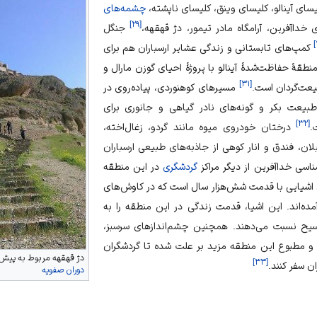
سای آینالو، کلیسای وینق، کلیسای ناپشته،
چشمه‌های
]
۲۹
[
ی خداآفرین، آرامگاه مادر تیمور، دژ قهقهه،
جنگل
]
کمپ‌های تابستانی و زندگی عشایر ارسباران هم برای
قهٔ حفاظت‌شدهٔ آینالو با پروژهٔ احیای گوزن مارال و
]
۳۱
[
عت‌گردان
است.
مسیرهای
کوهنوردی
،
پیاده‌روی
در
بیعت بکر و گونه‌های نادر گیاهی و جانوری برای
]
۳۲
[
.
درختان خودروی میوه مانند
گردو
،
زغال‌اخته
،
لان
،
فندق
و
انار کوهی
از جاذبه‌های طبیعی ارسباران
شناسی خداآفرین
از دیگر مراکز
گردشگری
در این منطقه
 اشیایی با قدمت شش‌هزار سال است که در کاوش‌های
ه‌اند. این اشیا، قدمت زندگی در این منطقه را به
سیح نسبت می‌دهند. همچنین چشم‌اندازهای سرسبز،
ک و مطبوع این منطقه مزید بر علت شده تا گردشگران
دژ قهقهه
مربوط به پیش 
]
۳۳
[
ن سفر کنند.
دوران صفویه