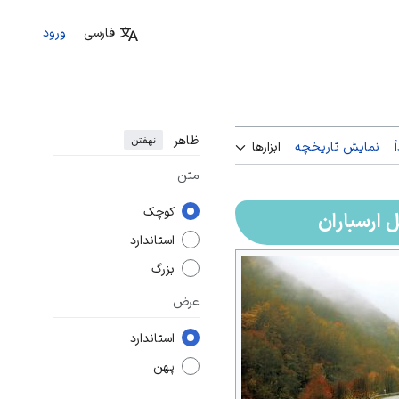
فارسی
ورود
ظاهر
نهفتن
نمایش تاریخچه
ابزارها
متن
کوچک
 ارسباران
استاندارد
بزرگ
عرض
استاندارد
پهن