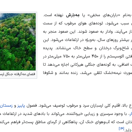
 به‌نام «باران‌های مخفی» یا
مِه‌بارش
نهفته است.
ن سبب می‌شود، توده‌های هوای مرطوب که از سمت
ز
می‌آیند، وادار به صعود شوند. این صعود منجر به
ر بیشتر روزهای
سال
، به‌ویژه در ارتفاعات می‌شود. این
وی شاخ‌وبرگ درختان و سطح
خاک
می‌نشاند. پدیده
، میزان رطوبت مؤثر دریافتی اکوسیستم را از ۴۵۰ میلی‌متر به ۷۵۰ میلی‌متر در
ضافی، به گونه‌های جنگلی هیرکانی اجازه می‌دهد تا
ورت نیمه‌خشک تلقی می‌شد، زنده بمانند و شکوفا
فضای مه‌گرفته جنگل ارسب
ع بالا، اقلیم کلی ارسباران سرد و مرطوب توصیف می‌شود. فصول
پاییز
و
زمستان
ر
، با وجود سرسبزی و زیبایی خیره‌کننده، می‌تواند با بادهای شدید در ارتفاعات ه
تان
است که آب‌وهوای خنک آن، پناهگاهی از گرمای مناطق پست‌تر فراهم می‌کند
]
۱۴
[
ارد.