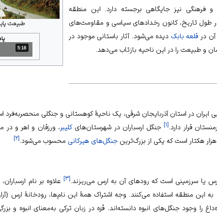
و فرهنگی نیز جایگاهی برجسته دارد. این منطقه
ر طول تاریخ، کانون رخدادهای سیاسی و مقاومت‌های
طبیعت پایی
 آن در
قلعه بابک
دیده می‌شود. آثار باستانی موجود در
پا
5:18
مدت: 5 دقیقه و 18 ثانیه
ان
و
طبیعت
را در این ناحیه بازتاب می‌دهد.
ی ایران در
استان آذربایجان شرقی
، یک ناحیهٔ کوهستانی و جنگلی منحصربه‌فرد است
]
۱
[
رمنستان
قرار دارد.
جنگل ارسباران در شهرستان‌های
کلیبر
،
ورزقان
و
اهر
و در م
]
۲
[
جنگل‌های هیرکانی
محسوب می‌شود.
]
۳
[
ارس یا سرزمینی است که رودهای آن به ارس می‌ریزند.
علاوه بر نام ارسباران، 
ره به این منطقه استفاده می‌کنند. وجه اشتراک همهٔ این نام‌ها، رودخانهٔ ارس (آرا
داغ را وجود جنگل‌های انبوه دانسته‌اند. قَرَه در زبان ترکی به‌معنای انبوه و بزر