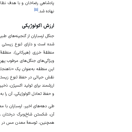
پادشاهی رضاخان و با هدف نظار
]
۵
[
نهاده شد.
ارزش اکولوژیکی
جنگل ارسباران از گنجینه‌های طبی
شده است و دارای تنوع زیستی بس
منطقهٔ خزری (هیرکانی)، منطقهٔ 
ویژگی‌های جنگل‌های مرطوب پهن‌ب
این منطقه به‌عنوان یک «ناهنجا
نقش حیاتی در حفظ تنوع زیست
ارزشمند برای تولید
اکسیژن
، ذخیر
و حفظ
تعادل اکولوژیکی
، آن را ب
طی دهه‌های اخیر، ارسباران با
آن، شکستن شاخ‌وبرگ درختان و
همچنین، توسعهٔ
معدن مس
در ا