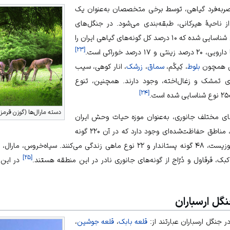
حصربه‌فرد گیاهی، توسط برخی متخصصان به‌عنوان یک
ناحیهٔ هیرکانی، طبقه‌بندی می‌شود. در جنگل‌های
ارسباران بیش از ۱۵۰۰ گونه گیاهی شناسایی شده که ۱۰ درصد کل گونه‌های گیاهی ایران را
]
۲۳
[
دارویی
، ۲۰ درصد زینتی و ۱۷ درصد خوراکی است.
نی همچون
بلوط
، کِیکُم،
سماق
،
زرشک
، انار کوهی، سیب
ای
تمشک
و
زغال‌اخته
، وجود دارند. همچنین، تنوع
]
۲۴
[
دسته مارال‌ها (گوزن قرمز)
های مختلف جانوری، به‌عنوان موزه حیات وحش ایران
شناخته می‌شود. در این جنگل‌ها، مناطق حفاظت‌شده‌ای وجود دارد که در آن ۲۲۰ گونه
سیاه‌خروس
،
مارال
،
]
۲۵
[
کبک
،
قرقاول
و دُرّاج از گونه‌های جانوری نادر در این منطقه هستند.
در این 
گل ارسباران
ر جنگل ارسباران عبارتند از:
قلعه بابک
،
قلعه جوشین
،