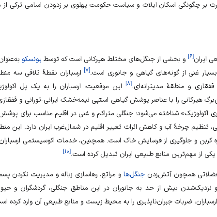
ت بر چگونگی اسکان ایلات و سیاست حکومت پهلوی بر زدودن اسامی ترکی از مک
]
۶
[
عی ایران
و بخشی از جنگل‌های مختلط هیرکانی است که توسط
یونسکو
به‌عنوا
]
۷
[
یار غنی از گونه‌های گیاهی و جانوری است.
ارسباران نقطهٔ تلاقی سه منط
]
۸
[
قفقازی و منطقهٔ مدیترانه‌ای.
این موقعیت، ارسباران را به یک پل اکولوژ
رگ هیرکانی را با عناصر پوشش گیاهی استپی نیمه‌خشک ایرانی-تورانی و قفقازی 
ری اکولوژیک» شناخته می‌شود؛ جنگلی متراکم و غنی در اقلیم مناسب برای پوشش
ی، تنظیم
چرخهٔ آب
و کاهش اثرات
تغییر اقلیم
در شمال‌غرب ایران دارد. این من
ه
کربن
و جلوگیری از
فرسایش خاک
است. همچنین، خدمات اکوسیستمی ارسباران 
]
۱۰
[
ه یکی از مهم‌ترین
منابع طبیعی ایران
تبدیل کرده است.
 معضلاتی همچون آتش‌زدن
جنگل‌ها
و
مراتع
،
رهاسازی زباله
و
مدیریت نکردن پسما
 نزدیک‌شدن بیش از حد به جانوران در این مناطق جنگلی،
گردشگران
و حیوان
رسباران، ضربات جبران‌ناپذیری را به
محیط زیست
و
منابع طبیعی
آن وارد کرده اس