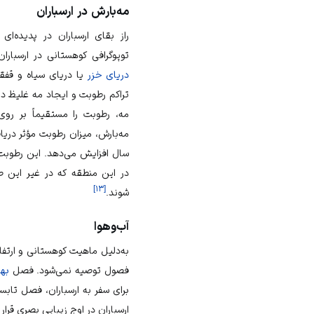
مه‌بارش در ارسباران
راز بقای ارسباران در پدیده‌ای
توپوگرافی
کوهستانی در ارسبارا
دریای خزر
یا
دریای سیاه
و
قفقا
تراکم رطوبت و ایجاد مه غلیظ د
مه، رطوبت را مستقیماً بر ر
مه‌بارش
سال افزایش می‌دهد. این رطوبت ا
در این منطقه که در غیر این ص
]
۱۳
[
شوند.
آب‌وهوا
به‌دلیل ماهیت کوهستانی و ارتفا
فصول توصیه نمی‌شود. فصل
بها
برای سفر به ارسباران، فصل
تابس
ارسباران در اوج زیبایی بصری قرار د