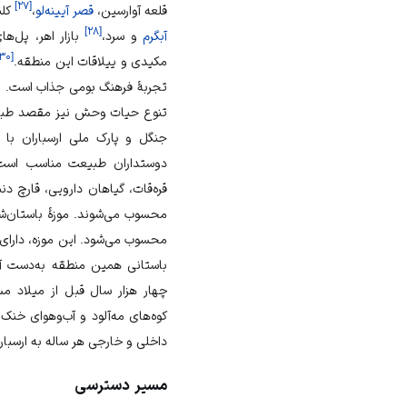
]
۲۷
[
قلعه آوارسین
،
قصر آیینه‌لو
،
کلی
]
۲۸
[
آبگرم
و سرد،
بازار اهر، پل‌ها
۳۰
[
مکیدی و ییلاقات این منطقه.
تجربهٔ فرهنگ بومی جذاب است. منط
تنوع
حیات وحش
نیز مقصد
طبی
جنگل و
پارک ملی ارسباران
با ط
دوستداران طبیعت مناسب است
قره‌قات
،
گیاهان دارویی
،
قارچ دنب
محسوب می‌شوند.
موزهٔ باستان‌
محسوب می‌شود. این موزه، دارای
باستانی همین منطقه به‌دست آمد
چهار هزار سال قبل از میلاد م
کوه‌های مه‌آلود و آب‌وهوای خن
داخلی و خارجی هر ساله به ارسبارا
مسیر دسترسی