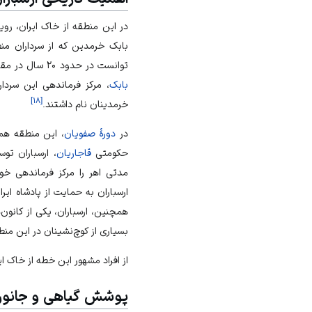
در این منطقه از خاک ایران، ر
بابک خرمدین
که از سرداران من
توانست در حدود ۲۰ سال در مقابل این دستگاه حکومتی مبارزه و مقاومت کند.
بابک
، مرکز فرماندهی این سردار
]
۱۸
[
خرمدینان
نام داشتند.
در
دورهٔ صفویان
، این منطقه همو
حکومتی
قاجاریان
، ارسباران تو
مدتی اهر را مرکز فرماندهی خود
ارسباران به حمایت از پادشاه ایر
همچنین، ارسباران، یکی از کانون
بسیاری از کوچ‌نشینان در این م
از افراد مشهور این خطه از خاک ای
پوشش گیاهی و جانور