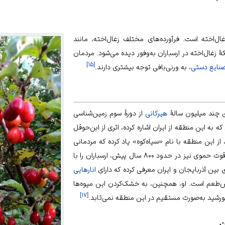
غال‌اخته
است. فرآورده‌های مختلف زغال‌اخته، مانند
 زغال‌اخته در ارسباران به‌وفور دیده می‌شود. مردمان
]
۱۵
[
نایع دستی
، به
ورنی‌بافی
توجه بیشتری دارند.
ی چند میلیون سالهٔ
هیرکانی
از دورهٔ سوم زمین‌شناسی
که به این منطقه از
ایران
اشاره کرده، اثری از
ابن‌حوقل
فیدان است. او، در قرن ۴ق، از این منطقه با نام «سیاه‌کوه» یاد کرده که مردمانی
قوت حموی
نیز در حدود ۸۰۰ سال پیش، ارسباران را با
ی بین آذربایجان و ایران معرفی کرده که دارای
انارهایی
عم است. او، همچنین، به خشک‌کردن این میوه‌ها
]
۱۷
[
خورشید به‌صورت مستقیم در این منطقه نمی‌تابد.
ن