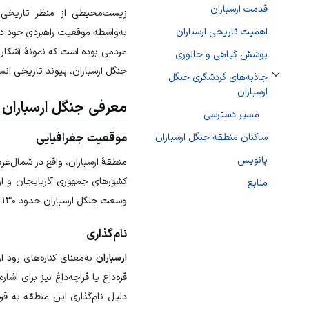
قدمت ارسباران
زیست‌محیطی از منظر تاریخی 
اهمیت تاریخی ارسباران
به‌واسطه موقعیت راهبردی خود د
مردمی بوده است که نمونهٔ آشکار
پوشش گیاهی و جانوری
جنگل ارسباران، پیوند تاریخی
انس
جاذبه‌های گردشگری جنگل
تغییر وضعیت زیربخش‌های جاذبه‌های گردشگری جنگل ارسباران
ارسباران
معرفی جنگل ارسباران
مسیر دسترسی
موقعیت جغرافیایی
ساکنان منطقه جنگل ارسباران
پانویس
منطقهٔ ارسباران، واقع در شمال‌غرب
کشورهای
جمهوری آذربایجان
و
ا
منابع
وسعت جنگل ارسباران حدود ۱۳۰ هزار هکتار است که یکی از بزرگ‌ترین
نام‌گذاری
ارسباران
به‌معنای کناره‌های رود 
قره‌داغ یا قراچه‌داغ نیز برای اشا
دلیل نام‌گذاری این منطقه به قره‌