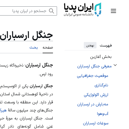
رش
ه
منوی اصلی
حتوا
جنگل ارسباران
فهرست
نهفتن
صفحه
بحث
بخش آغازین
جنگل ارسباران
؛ ذخیره‌گاه زیس
معرفی جنگل ارسباران
تغییر وضعیت زیربخش‌های معرفی جنگل ارسباران
رود ارس.
موقعیت جغرافیایی
نام‌گذاری
جنگل ارسباران
یکی از اکوسیستم‌ه
در ناحیهٔ کوهستانی شمال
استان 
ارزش اکولوژیکی
مه‌بارش در ارسباران
جنگل‌های چند میلیون سالهٔ
هیرک
آب‌وهوا
است. جنگل ارسباران به موزهٔ
حی
سوغات ارسباران
غنی شامل گونه‌های نادر گیا