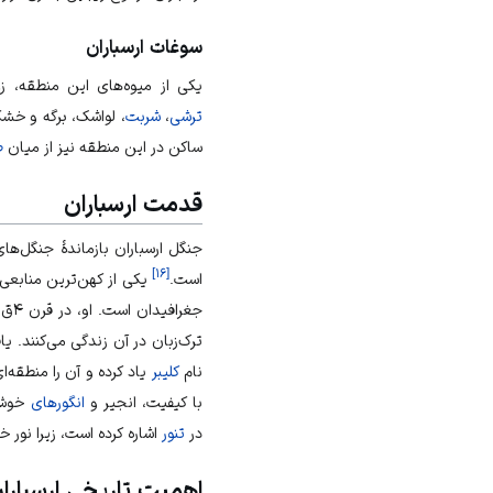
سوغات ارسباران
یکی از میوه‌های این منطقه،
ز
ترشی
،
شربت
،
لواشک
،
برگه
و خشکهٔ
ساکن در این منطقه نیز از میان
ص
قدمت ارسباران
جنگل ارسباران بازماندهٔ جنگل‌ها
]
۱۶
[
است.
یکی از کهن‌ترین منابعی 
جغرا
ترک‌زبان در آن زندگی می‌کنند.
یا
نام
کلیبر
یاد کرده و آن را منطقه‌ا
با کیفیت،
انجیر
و
انگورهای
خوش‌ط
در
تنور
اشاره کرده است، زیرا نور 
اهمیت تاریخی ارسبارا