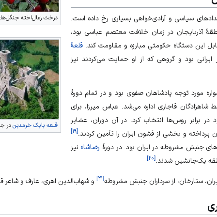
ویدادهای سیاسی و
آزادی‌خواهی
بسیاری رخ داده است.
درخت
زغال‌اخته
جنگل‌های 
طقهٔ آذربایجان در زمان خلافت معتصم عباسی بود،
قلعهٔ
 ایرانی بود و گروهی که از او حمایت می‌کردند نیز
اره مورد توجه پادشاهان صفوی بود و در تمام دورهٔ
سط شاهزادگان قاجاری اداره می‌شد.
عباس میرزا
، برای
 در برابر روس‌ها انتخاب کرد. در آن دوران، عشایر
قلعه بابک خرمدین
در جنگ
]
۱۹
[
ان پرداخته و بخشی از قشون ایران را تأمین کردند.
‌های جنبش مشروطه در ایران بود. در دورهٔ
رضاشاه
نیز
]
۲۰
[
نطقه یک‌جانشین شدند.
]
۲۱
[
ران،
ستارخان
، از سرداران جنبش مشروطه
و
شهاب‌الدین اهری
،
عارف
و
شاعر
قر
ی