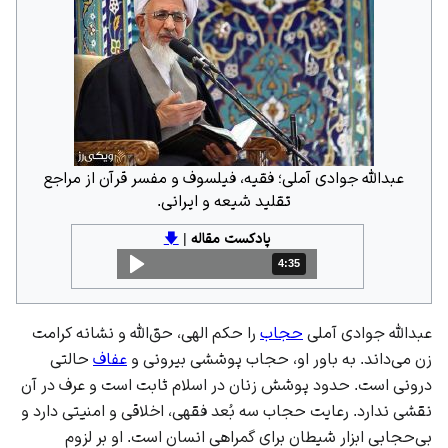
عبدالله جوادی آملی؛ فقیه، فیلسوف و مفسر قرآن از مراجع
تقلید شیعه و ایرانی.
پادکست مقاله
|
🡇
4:35
مدت: 4 دقیقه و 35 ثانیه
عبدالله جوادی آملی
حجاب
را حکم الهی، حق‌الله و نشانه کرامت
زن می‌داند. به باور او، حجاب پوششی بیرونی و
عفاف
حالتی
درونی است. حدود پوشش زنان در اسلام ثابت است و عرف در آن
نقشی ندارد. رعایت حجاب سه بُعد فقهی، اخلاقی و امنیتی دارد و
بی‌حجابی ابزار شیطان برای گمراهی انسان است. او بر لزوم