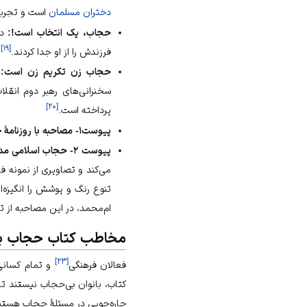
دختران مسلمان
است و تجربهٔ
حجاب، یک انتخاب است!:
در
]
۱۹
[
فرزندش را از او جدا کردند.
حجاب زن تکریم زن است:
ن
سخنرانی‌های رهبر دوم انقل
]
۲۰
[
پرداخته است.
پیوست۱- مصاحبه با روزنامهٔ خراسان.
پیوست ۲- حجاب اسلامی مد روز:
می‌کند و تصاویری از نمونه ف
تنوع رنگ و پوشش را انگیزه
ام‌محمد، در این مصاحبه از ت
مخاطب کتاب حجاب ب
]
۲۳
[
فعالان فرهنگی
و تمام کسانی
کتاب، بانوان بی‌حجاب نیستند ت
چاره‌جویی در مسئلهٔ حجاب هستن