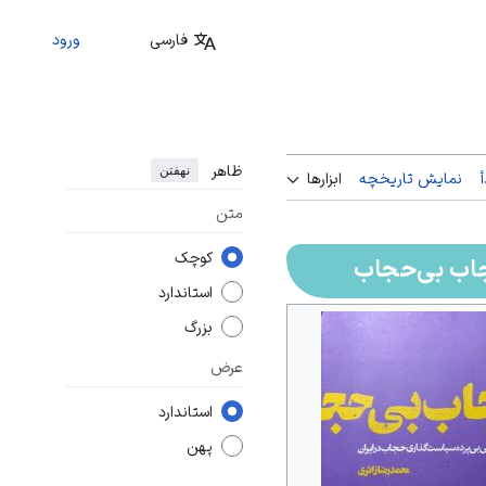
فارسی
ورود
ظاهر
نهفتن
نمایش تاریخچه
ابزارها
متن
کوچک
ب بی‌حجاب
استاندارد
بزرگ
عرض
استاندارد
پهن