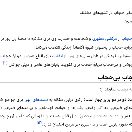
رهنگی حجاب در کشورهای مختلف؛
ردی؛
 حجاب
از
مرتضی مطهری
و شجاعت و جسارت وی برای مکاتبه با مجلهٔ زن روز بر
یران، حجاب را به‌عنوان شیوهٔ آگاهانهٔ زندگی انتخاب می‌کنند؛
ی مسئولین فرهنگی در طول سال‌های پس از
انقلاب
برای اقناع عمومی دربارهٔ حجاب 
]
۱۱
[
وشن و بی‌حجاب دربارهٔ حجاب برای تقویت بنیان‌های علمی و دینی جوانان.
جاب بی‌حجاب
 ترتیب عبارتند از:
 دو در دو برابر چهار است:
زائری دراین مقاله به
سنت‌های الهی
برای جوامع اشار
های طبیعی، به آثار وضعی رفتارها و حوادث اجتماعی و پیامدهای طبیعی آنها
فقر
و
اعتیاد
، نتیجه و محصول علل قبلی هستند و تا زمانی که عامل آن چاره‌
]
۱۳
[
ه بدون بنزین است و به چیزی جز بنزین احتیاج ندارد.