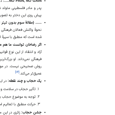
NO PAIN, NO GAIN….:
در 
پدر و مادر فلسطینی متولد 
پیش روی این دختر به تصوی
...... (مقالهٔ سوم بدون تیتر
نحوهٔ واکنش فعالان فرهنگی د
شده است که منطبق با
سیرهٔ 
اگر رضاخان توانست ما هم می
آزاد
و انتقاد از این نوع قوانی
فرهنگی نمی‌داند. او بزرگ‌تری
روش صحیحی نیست. در مورد ح
]
۱۶
[
عمیق‌تر می‌کند.
یک حجاب و چند نقطه:
در ای
تأثیر حجاب در سلامت و 
توجه به موضوع حجاب به‌
حرکت منطبق با تعالیم اس
جشن حجاب:
زائری در این م