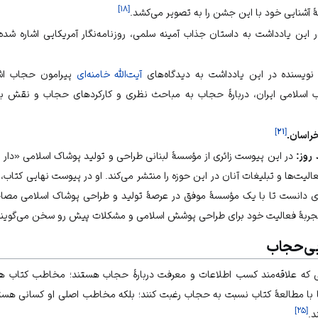
]
۱۸
[
 آشنایی خود با این جشن را به تصویر می‌کشد.
 این یادداشت به داستان جذاب آمینه سلمی، روزنامه‌نگار آمریکایی اشاره شد
ویسنده در این یادداشت به دیدگاه‌های
آیت‌الله خامنه‌ای
پیرامون حجاب اشار
اب اسلامی ایران، دربارهٔ حجاب به مباحث نظری و کارکردهای حجاب و نقش ب
]
۲۱
[
در این پیوست زائری از مؤسسهٔ لبنانی طراحی و تولید پوشاک اسلامی «دار ر
عالیت‌ها و تبلیغات آنان در این حوزه را منتشر می‌کند. او در پیوست نهایی کتاب
‌ای دانست تا با یک مؤسسهٔ موفق در عرصهٔ تولید و طراحی پوشاک اسلامی م
جربهٔ فعالیت خود برای
طراحی پوشش اسلامی
و مشکلات پیش رو سخن می‌گویند
ی‌حجاب
 که علاقه‌مند کسب اطلاعات و معرفت دربارهٔ حجاب هستند؛ مخاطب کتاب ه
ا با مطالعهٔ کتاب نسبت به حجاب رغبت کنند؛ بلکه مخاطب اصلی او کسانی هستن
]
۲۵
[
د.