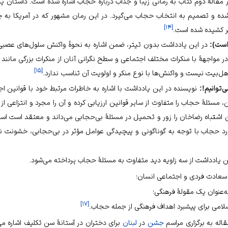
مقالهٔ دوم کتاب به رمانی زیبا و جذاب دربارهٔ حجاب اشاره شده است. داستان ی
شده و تصمیم به انتخاب حجاب می‌گیرد. در این رمان مشهور که در
آمریکا
به چ
]
۱۴
[
ر کشیده شده است.
 است):
در این یادداشت بدون تیتر، ضمن اشاره به نحوهٔ واکنش سلول‌های عصبی 
ر مواجههٔ با منکرات مختلف اجتماعی و سطح نگرانی آنان از منکرات بزرگی مانند 
]
۱۵
[
اهل‌بیت
نیست و واکنش‌ها با نوع منکر و اولویت آن تناسب ندارد.
‌توانیم!:
نویسنده در این یادداشت با اشاره به خاطرات مرتبط خود با قوانین ا
ن، مسئلهٔ حجاب را متفاوت از سایر قوانین ارزیابی کرده و آن را مجرد و انتزاعی
ن اشتباه
رضاخان
را زور و تحمیل در مسئلهٔ بی‌حجابی می‌داند و معتقد است اس
جاب با توجه به گوناگونی و پیچیدگی عوامل مؤثر در بی‌حجابی، خشونت نه‌ت
ن یادداشت از سه زاویه دید متفاوت به مسئلهٔ حجاب پرداخته می‌شود.
سعادت فردی و اجتماعی انسان؛
عنوان یک مقولهٔ فرهنگی؛
]
۱۷
[
لامی برای پیشبرد اهداف فرهنگی از جمله حجاب.
قاله به برگزاری مراسم
جشن
در
لبنان
برای دختران در آستانهٔ
سن تکلیف
اشاره می