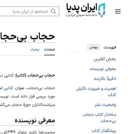
رش
ه
منوی اصلی
حتوا
حجاب بی‌حجاب
فهرست
نهفتن
صفحه
بحث
بخش آغازین
معرفی نویسنده
حجاب بی‌حجاب (کتاب)
؛ کتابی د
انگیزهٔ نگارنده
حجاب بی‌حجاب، عنوان
کتابی
است
اهمیت و ضرورت نگارش
کتاب
مورد بررسی قرار داده است. نویس
سیاست‌گذاران حوزهٔ حجاب می‌گشا
وضعیت نشر
ساختار کتاب حجاب
معرفی نویسنده
بی‌حجاب
پیشگفتار کتاب
محمدرضا زائری متولد ۱۳۴۹ش، ملبس به