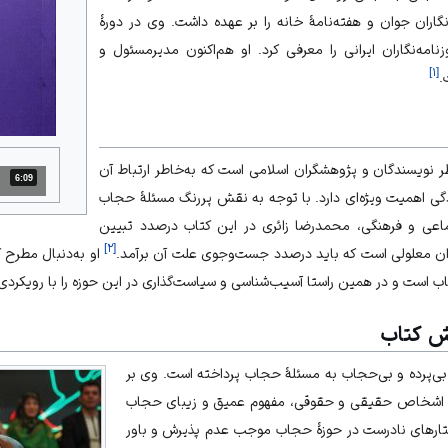
‌نگاران جوان و هفته‌نامهٔ خانه را بر عهده داشت. وی در دورهٔ
مه‌نگاران ایرانی را معرفی کرد. او هم‌اکنون مدیرمسئول و
]
۱
[
.
ر نویسندگان و پژوهشگران اسلامی است که به‌خاطر ارتباط آن
6:09
مدت: 6 دقیقه و 9 ثانیه
گی اهمیت ویژه‌ای دارد. با توجه به نقش پررنگ مسئلهٔ حجاب
اعی و فرهنگی، محمدرضا زائری در این کتاب درصدد تبیین
]
۲
[
ان معلولی است که باید درصدد جست‌وجوی علت آن برآمد.
او به‌دنبال مطرح 
است و در همین راستا آسیب‌شناسی و سیاست‌گذاری در این حوزه را با رویکردی 
ش کتاب
بی‌پرده و بی‌حجاب به مسئلهٔ حجاب پرداخته است. وی بر
خی اشخاص حقیقی و حقوقی، مفهوم عمیق و زیبای حجاب
تارهای نادرست در حوزهٔ حجاب موجب عدم پذیرش و باور