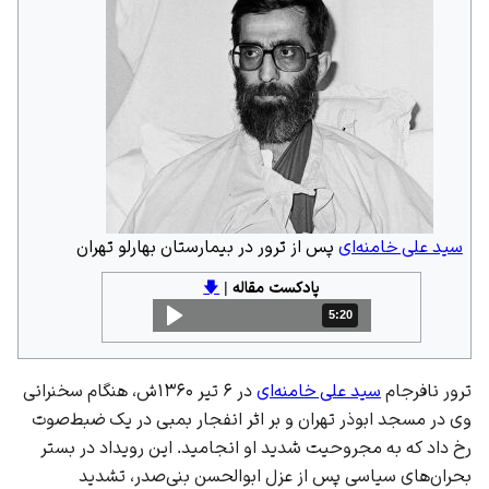
سید علی خامنه‌ای
پس از
ترور
در بیمارستان بهارلو تهران
پادکست مقاله
|
🡇
5:20
مدت: 5 دقیقه و 20 ثانیه
ترور نافرجام
سید علی خامنه‌ای
در ۶ تیر ۱۳۶۰ش، هنگام سخنرانی
وی در
مسجد ابوذر تهران
و بر اثر انفجار بمبی در یک ضبط‌صوت
رخ داد که به مجروحیت شدید او انجامید. این رویداد در بستر
بحران‌های سیاسی پس از عزل
ابوالحسن بنی‌صدر
، تشدید