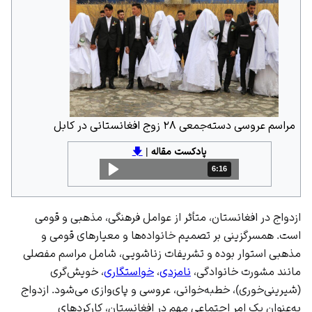
مراسم عروسی دسته‌جمعی ۲۸ زوج افغانستانی در کابل
پادکست مقاله
|
🡇
6:16
مدت: 6 دقیقه و 16 ثانیه
ازدواج در افغانستان، متأثر از عوامل فرهنگی، مذهبی و قومی
است. همسرگزینی بر تصمیم خانواده‌ها و معیارهای قومی و
مذهبی استوار بوده و تشریفات زناشویی، شامل مراسم مفصلی
مانند مشورت خانوادگی،
نامزدی
،
خواستگاری
، خویش‌گری
(شیرینی‌خوری)، خطبه‌خوانی، عروسی و پای‌وازی می‌شود. ازدواج
به‌عنوان یک امر اجتماعی مهم در افغانستان، کارکردهای